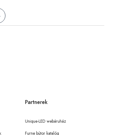
>
Partnerek
Unique-LED webáruház
k
Furne bútor katalóg