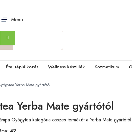
Menü
Étel táplálkozás
Wellness készülék
Kozmetikum
G
yógytea Yerba Mate gyártótól
ea Yerba Mate gyártótól
a lámpa Gyógytea kategória összes termékét a Yerba Mate gyártótól
záma:
42