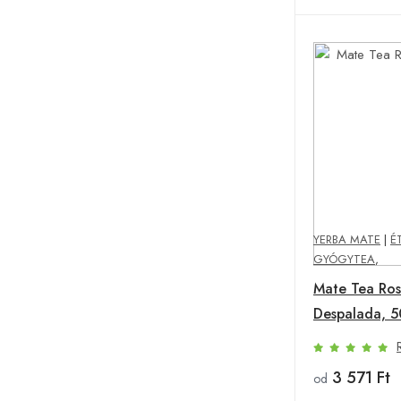
YERBA MATE
|
É
GYÓGYTEA
,
Mate Tea Ro
Despalada, 
3 571 Ft
od