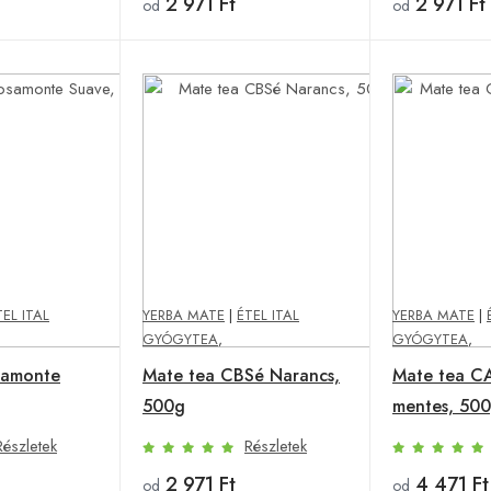
2 971 Ft
2 971 Ft
od
od
TEL ITAL
YERBA MATE
|
ÉTEL ITAL
YERBA MATE
|
GYÓGYTEA
,
GYÓGYTEA
,
samonte
Mate tea CBSé Narancs,
Mate tea C
500g
mentes, 50
Részletek
Részletek
2 971 Ft
4 471 Ft
od
od