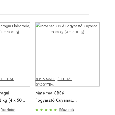
ÉTEL ITAL
YERBA MATE
|
ÉTEL ITAL
GYÓGYTEA
,
ragui
Mate tea CBSé
2 kg (4 x 500
Fogyasztó Cuyanas,
2000g (4 x 500 g)
Részletek
Részletek