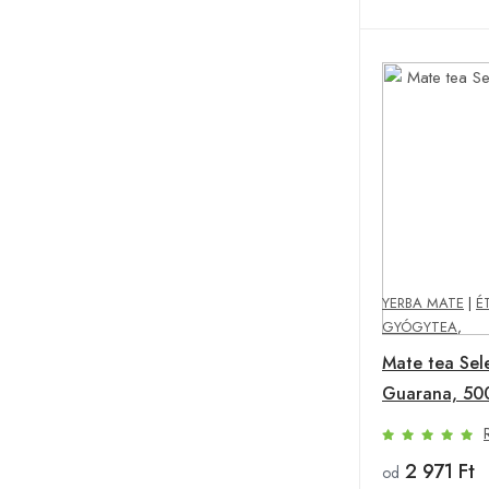
YERBA MATE
|
É
GYÓGYTEA
,
Mate tea Sel
Guarana, 50
2 971 Ft
od