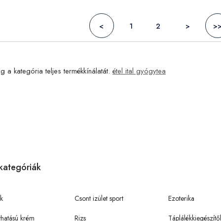
<
1
2
>
>
g a kategória teljes termékkínálatát.
étel ital gyógytea
kategóriák
k
Csont izület sport
Ezoterika
hatású krém
Rizs
Táplálékkiegészítő