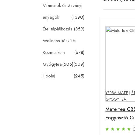
Vitaminok és ásványi
anyagok
(1390)
Étel táplálkozás
(859)
Wellness készülék
Kozmetikum
(678)
Gyógytea
(505)
(509)
Illóolaj
(245)
YERBA MATE
|
É
GYÓGYTEA
,
Mate tea CB
Fogyasztó Cu
500g