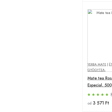
YERBA MATE
|
É
GYÓGYTEA
,
Mate tea Ro
Especial, 50
3 571 Ft
od