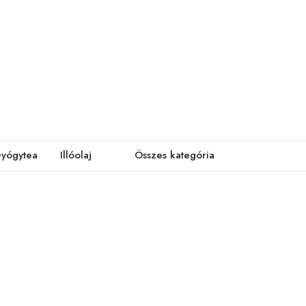
yógytea
Illóolaj
Összes kategória
.