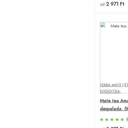
2 971 Ft
od
YERBA MATE
|
É
GYÓGYTEA
,
Mate tea Am
despalada, 