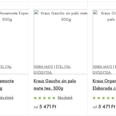
TEL ITAL
YERBA MATE
|
ÉTEL ITAL
YERBA MATE
|
GYÓGYTEA
,
GYÓGYTEA
,
samonte
Kraus Gaucho sin palo
Kraus Organ
0g
mate tea, 500g
Elaborada c
tea, 500g
Részletek
Részletek
5 471 Ft
5 471 Ft
od
od