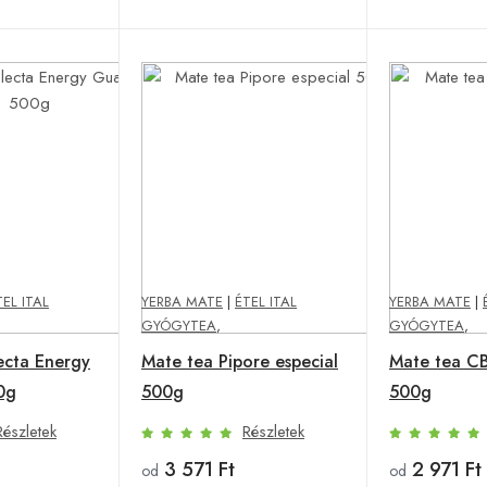
TEL ITAL
YERBA MATE
|
ÉTEL ITAL
YERBA MATE
|
GYÓGYTEA
,
GYÓGYTEA
,
ecta Energy
Mate tea Pipore especial
Mate tea C
0g
500g
500g
Részletek
Részletek
3 571 Ft
2 971 Ft
od
od