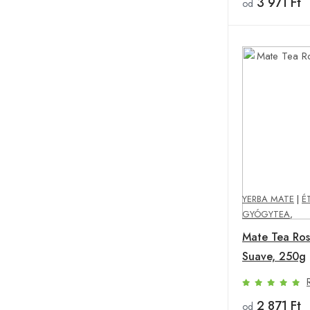
3 971 Ft
od
YERBA MATE
|
É
GYÓGYTEA
,
Mate Tea Ro
Suave, 250g
2 871 Ft
od