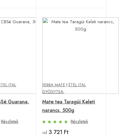
ÉTEL ITAL
YERBA MATE
|
ÉTEL ITAL
GYÓGYTEA
,
BSé Guarana,
Mate tea Taragüi Keleti
narancs, 500g
Részletek
Részletek
3 721 Ft
od