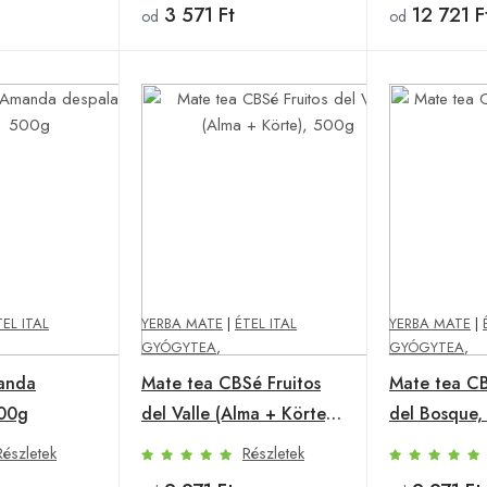
3 571 Ft
12 721 F
od
od
TEL ITAL
YERBA MATE
|
ÉTEL ITAL
YERBA MATE
|
GYÓGYTEA
,
GYÓGYTEA
,
anda
Mate tea CBSé Fruitos
Mate tea CB
500g
del Valle (Alma + Körte),
del Bosque,
500g
Részletek
Részletek