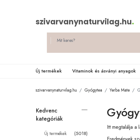
szivarvanynaturvilag.hu
.
Új termékek
Vitaminok és ásványi anyagok
szivarvanynaturvilag.hu
Gyógytea
Yerba Mate
G
Gyógyt
Kedvenc
kategóriák
Itt megtalálja 
Új termékek
(5018)
Eredmények s