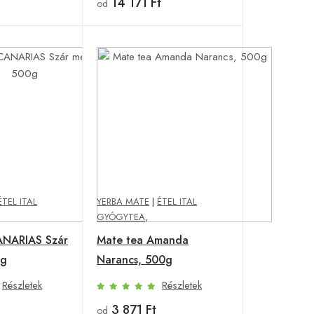
14 171 Ft
od
ÉTEL ITAL
YERBA MATE
|
ÉTEL ITAL
GYÓGYTEA
,
ANARIAS Szár
Mate tea Amanda
0g
Narancs, 500g
Részletek
Részletek
3 871 Ft
od