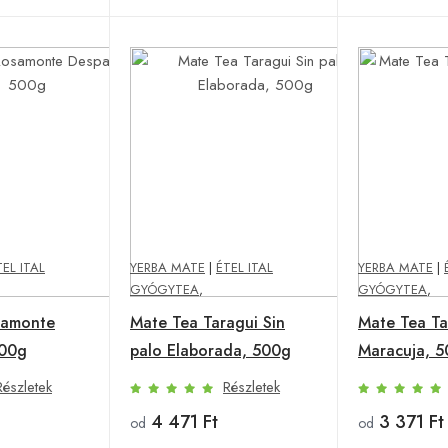
TEL ITAL
YERBA MATE
|
ÉTEL ITAL
YERBA MATE
|
GYÓGYTEA
,
GYÓGYTEA
,
samonte
Mate Tea Taragui Sin
Mate Tea Ta
500g
palo Elaborada, 500g
Maracuja, 
Részletek
Részletek
4 471 Ft
3 371 Ft
od
od