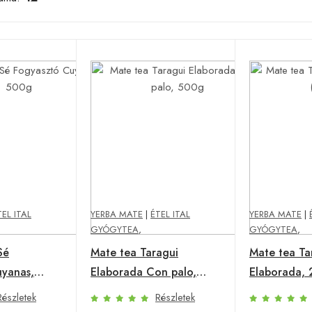
TEL ITAL
YERBA MATE
|
ÉTEL ITAL
YERBA MATE
|
GYÓGYTEA
,
GYÓGYTEA
,
Sé
Mate tea Taragui
Mate tea Ta
yanas,
Elaborada Con palo,
Elaborada, 
500g
g)
Részletek
Részletek