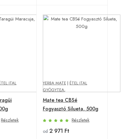
ÉTEL ITAL
YERBA MATE
|
ÉTEL ITAL
GYÓGYTEA
,
ragüi
Mate tea CBSé
500g
Fogyasztó Silueta, 500g
Részletek
Részletek
2 971 Ft
od