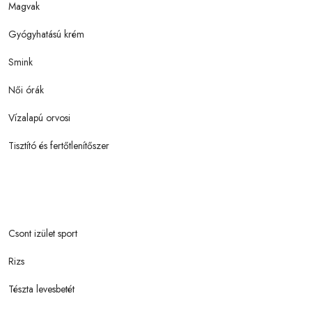
Magvak
Gyógyhatású krém
Smink
Női órák
Vízalapú orvosi
Tisztító és fertőtlenítőszer
Csont izület sport
Rizs
Tészta levesbetét