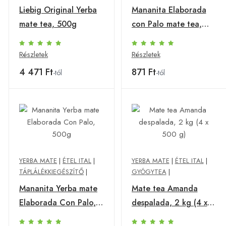
Liebig Original Yerba
Mananita Elaborada
mate tea, 500g
con Palo mate tea,
75g
Részletek
Részletek
4 471 Ft
871 Ft
-tól
-tól
YERBA MATE
|
ÉTEL ITAL
|
YERBA MATE
|
ÉTEL ITAL
|
TÁPLÁLÉKKIEGÉSZÍTŐ
|
GYÓGYTEA
|
Mananita Yerba mate
Mate tea Amanda
Elaborada Con Palo,
despalada, 2 kg (4 x
500g
500 g)