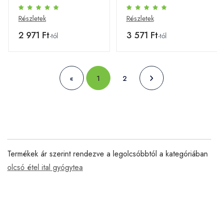
Részletek
Részletek
2 971 Ft
3 571 Ft
-tól
-tól
«
1
2
Termékek ár szerint rendezve a legolcsóbbtól a kategóriában
olcsó étel ital gyógytea