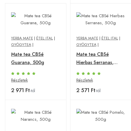
YERBA MATE
|
ÉTEL ITAL
|
YERBA MATE
|
ÉTEL ITAL
|
GYÓGYTEA
|
GYÓGYTEA
|
Mate tea CBSé
Mate tea CBSé
Guarana, 500g
Hierbas Serranas,
500g
Részletek
Részletek
2 971 Ft
2 571 Ft
-tól
-tól