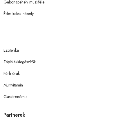
Gabonapehely müzliféle
Édes keksz nápolyi
Ezoterika
Táplálékkiegészítők
Férfi órák
Multivitamin
Gasztronómia
Partnerek