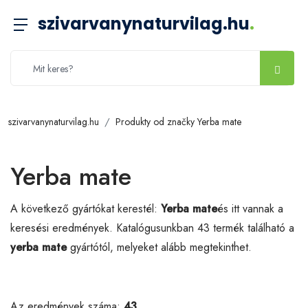
szivarvanynaturvilag.hu
.
szivarvanynaturvilag.hu
Produkty od značky Yerba mate
Yerba mate
A következő gyártókat kerestél:
Yerba mate
és itt vannak a
keresési eredmények. Katalógusunkban 43 termék található a
yerba mate
gyártótól, melyeket alább megtekinthet.
Az eredmények száma:
43