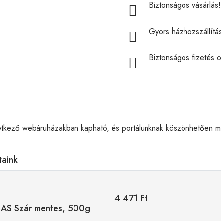
Biztonságos vásárlás! 
Gyors házhozszállítá
Biztonságos fizetés o
etkező webáruházakban kapható, és portálunknak köszönhetően me
taink
4 471 Ft
AS Szár mentes, 500g