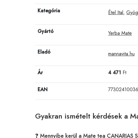
Kategória
Étel Ital
,
Gyóg
Gyártó
Yerba Mate
Eladó
mannavita.hu
Ár
4 471
Ft
EAN
77302410036
Gyakran ismételt kérdések a 
❓ Mennyibe kerül a Mate tea CANARIAS 