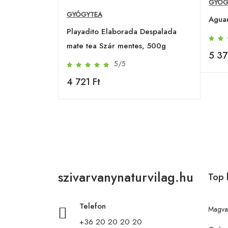
GYÓG
GYÓGYTEA
Agua
Playadito Elaborada Despalada
mate tea Szár mentes, 500g
5 37
5/5
4 721 Ft
szivarvanynaturvilag.hu
Top 
Telefon
Magva
+36 20 20 20 20