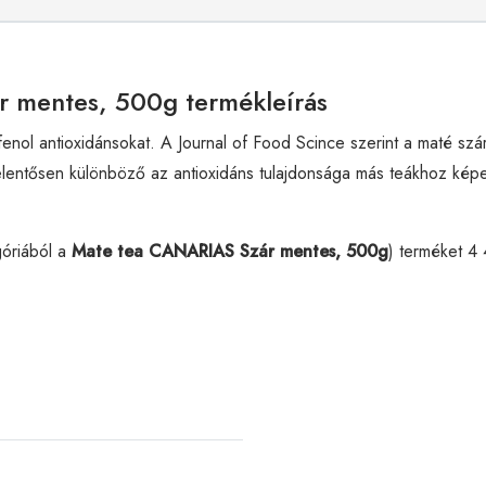
r mentes, 500g termékleírás
enol antioxidánsokat. A Journal of Food Scince szerint a maté sz
al jelentősen különböző az antioxidáns tulajdonsága más teákhoz ké
óriából a
Mate tea CANARIAS Szár mentes, 500g
) terméket 4