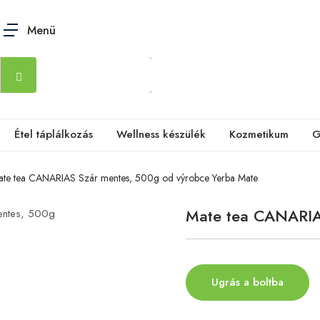
Menü
Étel táplálkozás
Wellness készülék
Kozmetikum
G
ate tea CANARIAS Szár mentes, 500g od výrobce Yerba Mate
Mate tea CANARIA
Ugrás a boltba