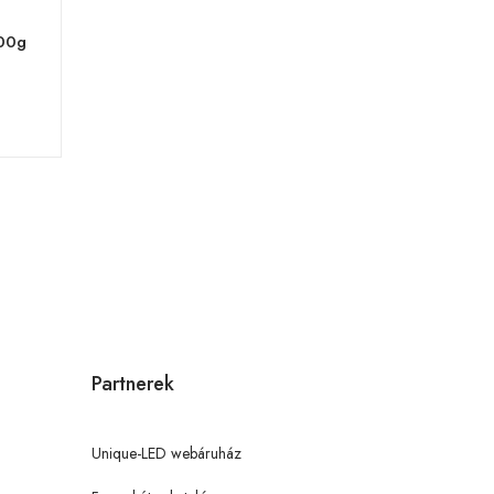
500g
Partnerek
Unique-LED webáruház