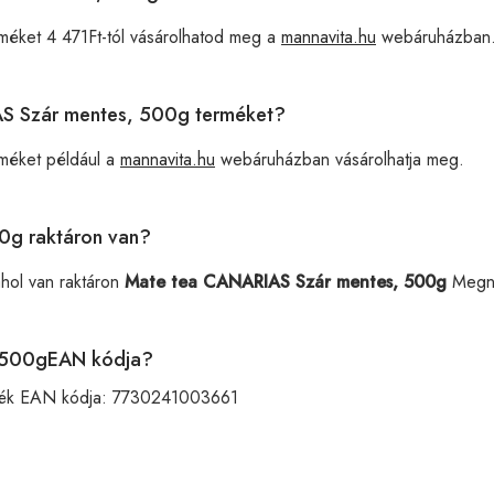
méket 4 471Ft-tól vásárolhatod meg a
mannavita.hu
webáruházban
IAS Szár mentes, 500g terméket?
méket például a
mannavita.hu
webáruházban vásárolhatja meg.
0g raktáron van?
ahol van raktáron
Mate tea CANARIAS Szár mentes, 500g
Megn
, 500gEAN kódja?
ék EAN kódja:
7730241003661