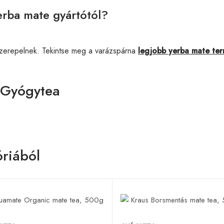
erba mate gyártótól?
szerepelnek. Tekintse meg a varázspárna
legjobb yerba mate te
 Gyógytea
riából