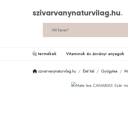
szivarvanynaturvilag.hu
.
Új termékek
Vitaminok és ásványi anyagok
szivarvanynaturvilag.hu
Étel Ital
Gyógytea
M