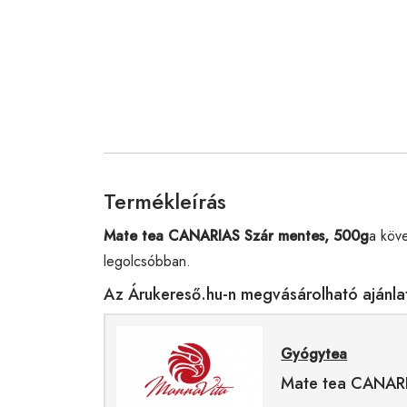
Termékleírás
Mate tea CANARIAS Szár mentes, 500g
a köv
legolcsóbban.
Az Árukereső.hu-n megvásárolható ajánla
Gyógytea
Mate tea CANARI