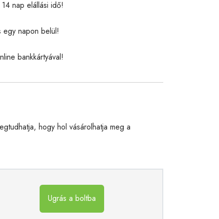
14 nap elállási idő!
s egy napon belül!
nline bankkártyával!
gtudhatja, hogy hol vásárolhatja meg a
Ugrás a boltba