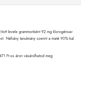
árított levele grammonként 92 mg klorogénsav
pest. Néhány tanulmány szerint a maté 90%-kal
 471 Ft-os áron vásárolhatod meg.