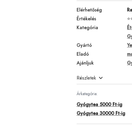
Elérhetőség
Ra
Értékelés
⭐
Kategória
Ét
G
Gyártó
Ye
Eladó
ma
Ajánljuk
Gy
Részletek
Árkategória:
Gyógytea 5000 Ft-ig
Gyógytea 30000 Ft-ig