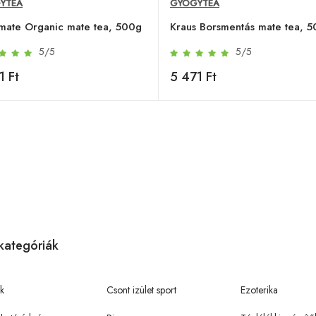
YTEA
GYÓGYTEA
mate Organic mate tea, 500g
Kraus Borsmentás mate tea, 
5/5
5/5
1 Ft
5 471 Ft
kategóriák
k
Csont izület sport
Ezoterika