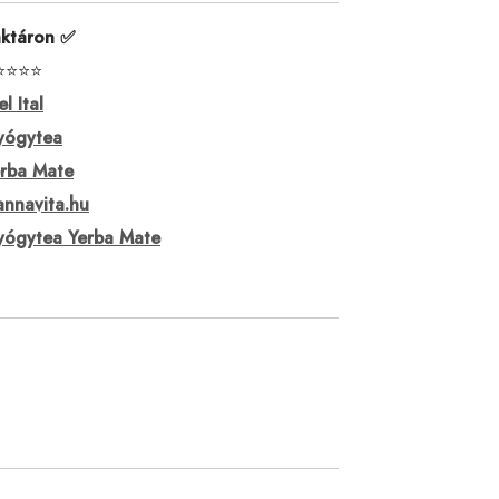
ktáron ✅
⭐⭐⭐⭐
el Ital
yógytea
rba Mate
nnavita.hu
ógytea Yerba Mate