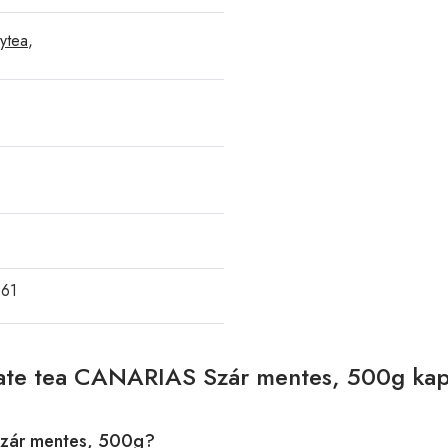
ytea
,
61
Mate tea CANARIAS Szár mentes, 500g kap
Szár mentes, 500g?