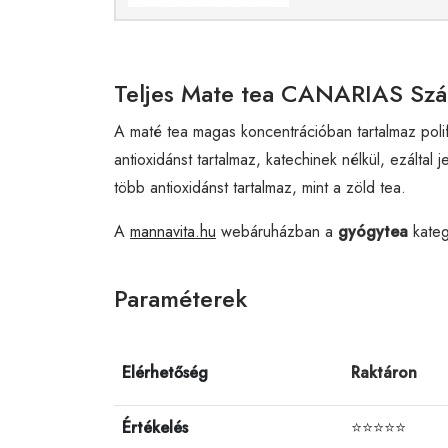
Teljes Mate tea CANARIAS Szá
A maté tea magas koncentrációban tartalmaz polif
antioxidánst tartalmaz, katechinek nélkül, ezált
több antioxidánst tartalmaz, mint a zöld tea.
A
mannavita.hu
webáruházban a
gyógytea
kateg
Paraméterek
Elérhetőség
Raktáron
Értékelés
⭐⭐⭐⭐⭐