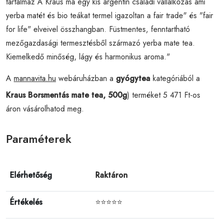
tartalmaz A Kraus ma egy kis argentin családi vállalkozás ami
yerba matét és bio teákat termel igazoltan a fair trade" és "fair
for life" elveivel összhangban. Füstmentes, fenntartható
mezőgazdasági termesztésből származó yerba mate tea.
Kiemelkedő minőség, lágy és harmonikus aroma."
A
mannavita.hu
webáruházban a
gyógytea
kategóriából a
Kraus Borsmentás mate tea, 500g
) terméket 5 471 Ft-os
áron vásárolhatod meg.
Paraméterek
Elérhetőség
Raktáron
Értékelés
⭐⭐⭐⭐⭐