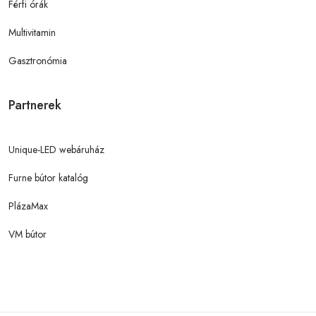
Férfi órák
Multivitamin
Gasztronómia
Partnerek
Unique-LED webáruház
Furne bútor katalóg
PlázaMax
VM bútor