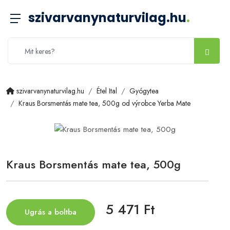
szivarvanynaturvilag.hu
.
szivarvanynaturvilag.hu
Étel Ital
Gyógytea
Kraus Borsmentás mate tea, 500g od výrobce Yerba Mate
Kraus Borsmentás mate tea, 500g
5 471 Ft
Ugrás a boltba