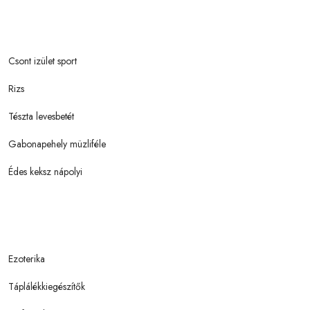
Csont izület sport
Rizs
Tészta levesbetét
Gabonapehely müzliféle
Édes keksz nápolyi
Ezoterika
Táplálékkiegészítők