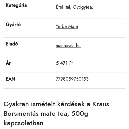
Kategória
Étel Ital
,
Gyógytea
,
Gyártó
Yerba Mate
Eladó
mannavita.hu
Ár
5 471
Ft
EAN
7798059750153
Gyakran ismételt kérdések a Kraus
Borsmentás mate tea, 500g
kapcsolatban