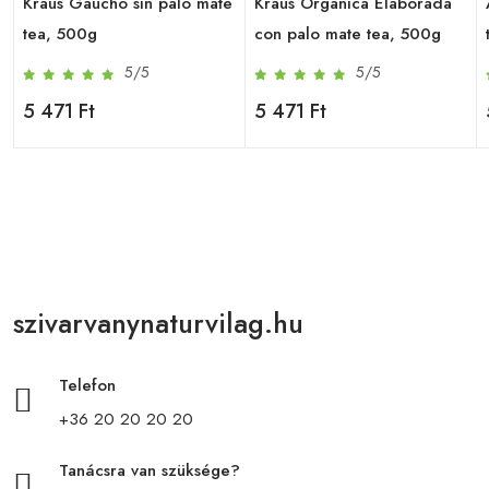
Kraus Gaucho sin palo mate
Kraus Organica Elaborada
tea, 500g
con palo mate tea, 500g
5/5
5/5
5 471 Ft
5 471 Ft
szivarvanynaturvilag.hu
Telefon
+36 20 20 20 20
Tanácsra van szüksége?