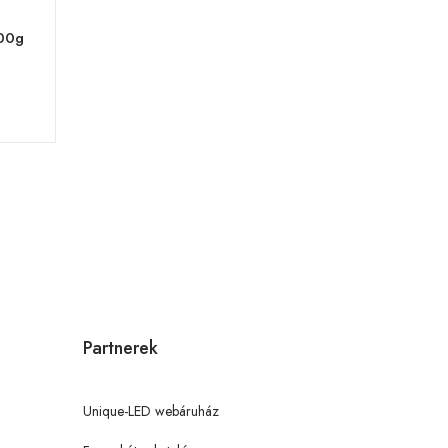
500g
Partnerek
Unique-LED webáruház