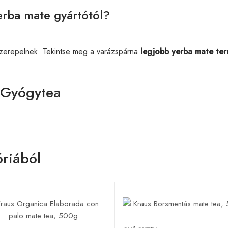
erba mate gyártótól?
szerepelnek. Tekintse meg a varázspárna
legjobb yerba mate te
 Gyógytea
riából