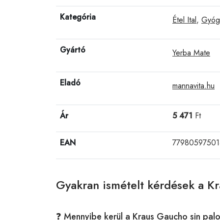
Kategória
Étel Ital
,
Gyóg
Gyártó
Yerba Mate
Eladó
mannavita.hu
Ár
5 471
Ft
EAN
77980597501
Gyakran ismételt kérdések a K
❓ Mennyibe kerül a Kraus Gaucho sin pal