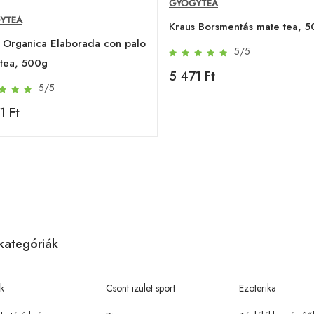
GYÓGYTEA
YTEA
Kraus Borsmentás mate tea, 
 Organica Elaborada con palo
5/5
tea, 500g
5 471 Ft
5/5
1 Ft
kategóriák
k
Csont izület sport
Ezoterika