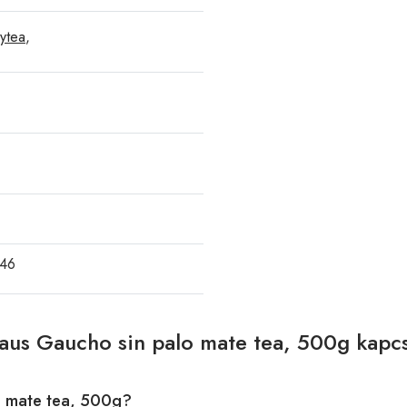
ytea
,
46
raus Gaucho sin palo mate tea, 500g kapc
o mate tea, 500g?