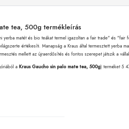
ate tea, 500g termékleírás
i yerba matét és bio teákat termel igazoltan a fair trade" és "fair 
 világszerte értékesíti. Manapság a Kraus által termesztett yerba
rmesztés mellett az újraerdősítés és fontos szerepet játszik a váll
óriából a
Kraus Gaucho sin palo mate tea, 500g
) terméket 5 4