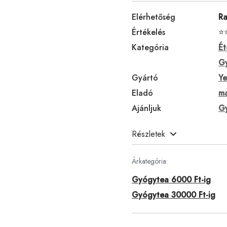
Elérhetőség
Ra
Értékelés
⭐
Kategória
Ét
G
Gyártó
Ye
Eladó
ma
Ajánljuk
Gy
Részletek
Árkategória:
Gyógytea 6000 Ft-ig
Gyógytea 30000 Ft-ig