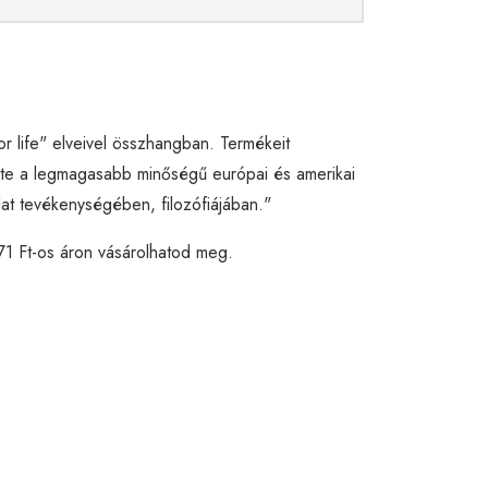
for life" elveivel összhangban. Termékeit
 mate a legmagasabb minőségű európai és amerikai
alat tevékenységében, filozófiájában."
71 Ft-os áron vásárolhatod meg.