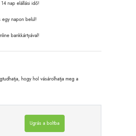
14 nap elállási idő!
s egy napon belül!
nline bankkártyával!
udhatja, hogy hol vásárolhatja meg a
Ugrás a boltba