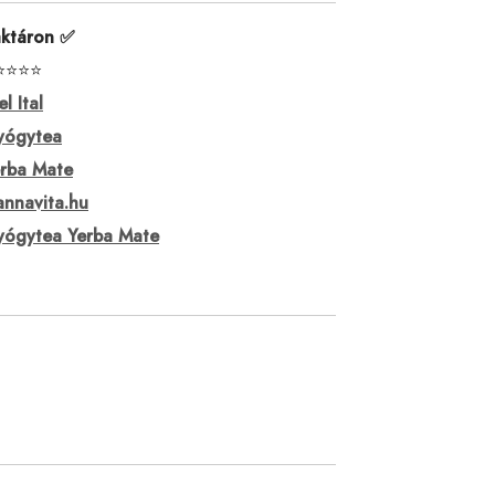
ktáron ✅
⭐⭐⭐⭐
el Ital
yógytea
rba Mate
nnavita.hu
ógytea Yerba Mate