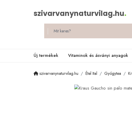
szivarvanynaturvilag.hu
.
Új termékek
Vitaminok és ásványi anyagok
szivarvanynaturvilag.hu
Étel Ital
Gyógytea
Kr