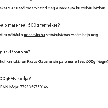
éket 5 471Ft-tól vásárolhatod meg a
mannavita.hu
webáruházban.
 palo mate tea, 500g terméket?
éket például a
mannavita.hu
webáruházban vásárolhatja meg.
g raktáron van?
ahol van raktáron
Kraus Gaucho sin palo mate tea, 500g
Megné
 500gEAN kódja?
k EAN kódja:
7798059750146