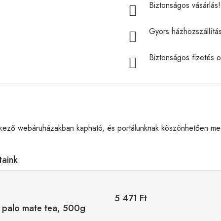
Biztonságos vásárlás! 
Gyors házhozszállítá
Biztonságos fizetés o
kező webáruházakban kapható, és portálunknak köszönhetően megt
taink
5 471 Ft
 palo mate tea, 500g