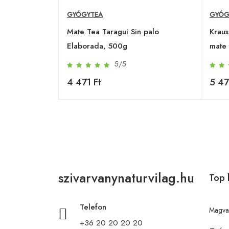
GYÓGYTEA
GYÓG
Mate Tea Taragui Sin palo
Kraus
Elaborada, 500g
mate 
5/5
4 471 Ft
5 47
szivarvanynaturvilag.hu
Top 
Telefon
Magva
+36 20 20 20 20