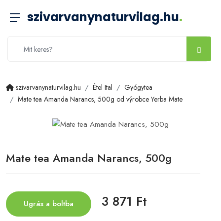
szivarvanynaturvilag.hu
.
szivarvanynaturvilag.hu
Étel Ital
Gyógytea
Mate tea Amanda Narancs, 500g od výrobce Yerba Mate
Mate tea Amanda Narancs, 500g
3 871 Ft
Ugrás a boltba