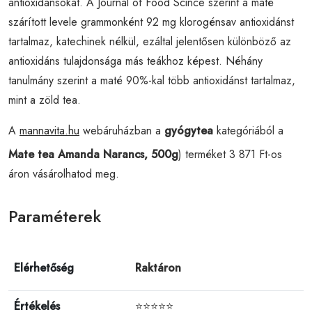
antioxidánsokat. A Journal of Food Scince szerint a maté
szárított levele grammonként 92 mg klorogénsav antioxidánst
tartalmaz, katechinek nélkül, ezáltal jelentősen különböző az
antioxidáns tulajdonsága más teákhoz képest. Néhány
tanulmány szerint a maté 90%-kal több antioxidánst tartalmaz,
mint a zöld tea.
A
mannavita.hu
webáruházban a
gyógytea
kategóriából a
Mate tea Amanda Narancs, 500g
) terméket 3 871 Ft-os
áron vásárolhatod meg.
Paraméterek
Elérhetőség
Raktáron
Értékelés
⭐⭐⭐⭐⭐