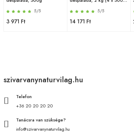
despalada, 500g
despalada, 2 kg (4 x 500
g)
5/5
5/5
3 971 Ft
14 171 Ft
szivarvanynaturvilag.hu
Telefon
+36 20 20 20 20
Tanácsra van szüksége?
info@szivarvanynaturvilag.hu