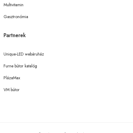
Multivitamin
Gasztronómia
Partnerek
Unique-LED webáruház
Furne bútor katalóg
PlázaMax
VM bútor