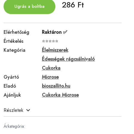
286 Ft
Ugrás a boltba
Elérhetőség
Raktáron ✅
Értékelés
⭐⭐⭐⭐⭐
Kategória
Élelmiszerek
Édességek rágcsálnivaló
Cukorka
Gyártó
Microse
Eladó
bioszallito.hu
Ajánljuk
Cukorka Microse
Részletek
Árkategória: