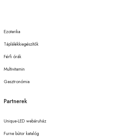
Ezoterika
Táplálékkiegészítők
Férfi órák
Multivitamin
Gasztronómia
Partnerek
Unique-LED webáruház
Furne bútor katalóg