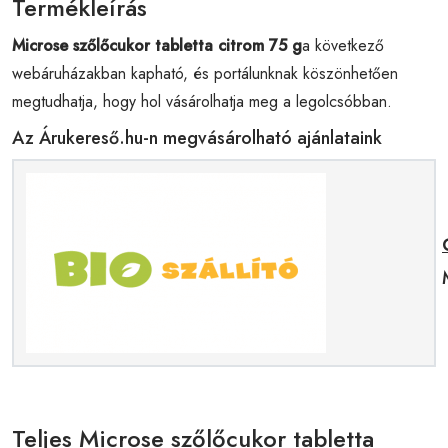
Termékleírás
Microse szőlőcukor tabletta citrom 75 g
a következő
webáruházakban kapható, és portálunknak köszönhetően
megtudhatja, hogy hol vásárolhatja meg a legolcsóbban.
Az Árukereső.hu-n megvásárolható ajánlataink
Teljes Microse szőlőcukor tabletta