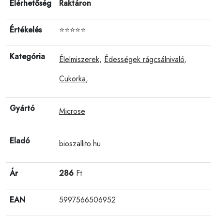
Elérhetőség
Raktáron
Értékelés
⭐⭐⭐⭐⭐
Kategória
Élelmiszerek
,
Édességek rágcsálnivaló
,
Cukorka
,
Gyártó
Microse
Eladó
bioszallito.hu
Ár
286
Ft
EAN
5997566506952