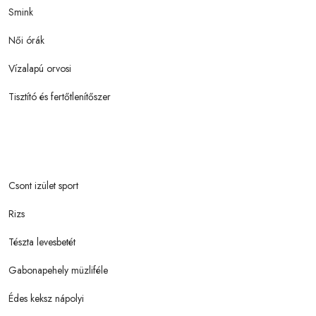
Smink
Női órák
Vízalapú orvosi
Tisztító és fertőtlenítőszer
Csont izület sport
Rizs
Tészta levesbetét
Gabonapehely müzliféle
Édes keksz nápolyi