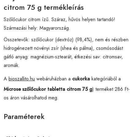
citrom 75 g termékleírás
Szőlőcukor citrom ízű. Száraz, hűvös helyen tartandó!
Származási hely: Magyarország.
Összetevők: szőlőcukor (dextróz) (98,4%), nem és részben
hidrogénezett növényi zsír (shea és pálma), csomósodást
gátló anyag: magnézium-sztearát, étkezési sav: citromsav,
aromák.
A
bioszallito.hu
webáruházban a
cukorka
kategóriából a
Microse szőlőcukor tabletta citrom 75 g
) terméket 286 Ft-
os áron vásárolhatod meg.
Paraméterek