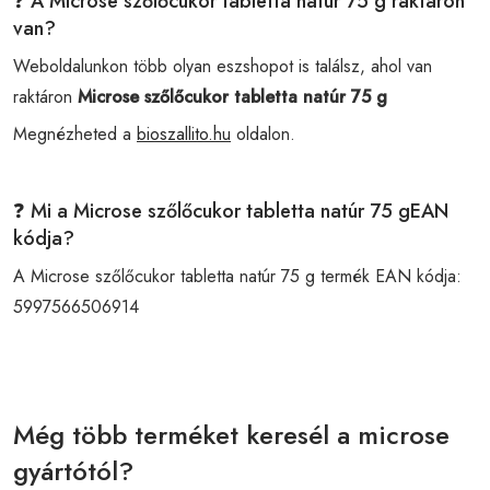
❓ A Microse szőlőcukor tabletta natúr 75 g raktáron
van?
Weboldalunkon több olyan eszshopot is találsz, ahol van
raktáron
Microse szőlőcukor tabletta natúr 75 g
Megnézheted a
bioszallito.hu
oldalon.
❓ Mi a Microse szőlőcukor tabletta natúr 75 gEAN
kódja?
A Microse szőlőcukor tabletta natúr 75 g termék EAN kódja:
5997566506914
Még több terméket keresél a microse
gyártótól?