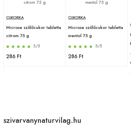
CUKORKA
CUKORKA
Microse szőlőcukor tabletta
Microse szőlőcukor tabletta
i
citrom 75 g
mentol 75 g
5/5
5/5
286 Ft
286 Ft
szivarvanynaturvilag.hu