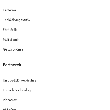
Ezoterika
Táplálékkiegészítők
Férfi órák
Multivitamin
Gasztronómia
Partnerek
Unique-LED webáruház
Furne bútor katalóg
PlázaMax
VM bútor