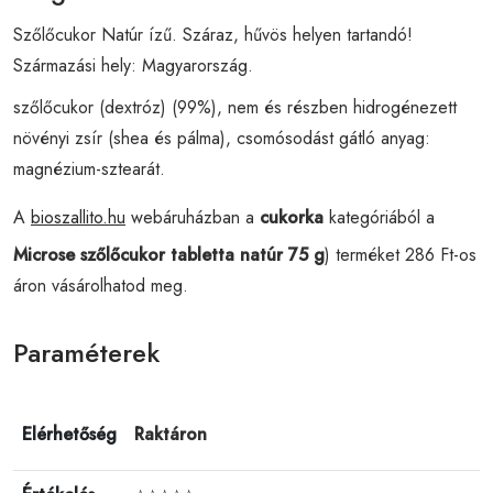
Szőlőcukor Natúr ízű. Száraz, hűvös helyen tartandó!
Származási hely: Magyarország.
szőlőcukor (dextróz) (99%), nem és részben hidrogénezett
növényi zsír (shea és pálma), csomósodást gátló anyag:
magnézium-sztearát.
A
bioszallito.hu
webáruházban a
cukorka
kategóriából a
Microse szőlőcukor tabletta natúr 75 g
) terméket 286 Ft-os
áron vásárolhatod meg.
Paraméterek
Elérhetőség
Raktáron