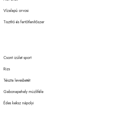
Vízalapú orvosi
Tisztító és fertőtlenítőszer
Csont izület sport
Rizs
Tészta levesbetét
Gabonapehely müzliféle
Édes keksz nápolyi