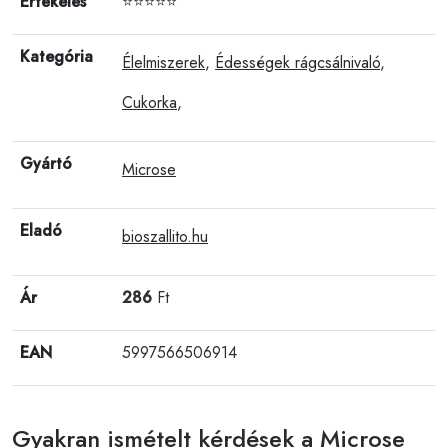
Értékelés
⭐⭐⭐⭐⭐
Kategória
Élelmiszerek
,
Édességek rágcsálnivaló
,
Cukorka
,
Gyártó
Microse
Eladó
bioszallito.hu
Ár
286
Ft
EAN
5997566506914
Gyakran ismételt kérdések a Microse