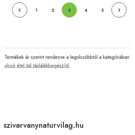
1
2
3
4
5
Termékek ár szerint rendezve a legolcsóbbtól a kategóriában
olcsó étel ital táplálékkiegészítő
szivarvanynaturvilag.hu