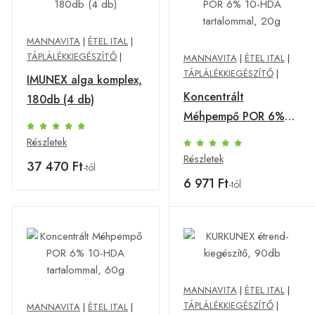
MANNAVITA
|
ÉTEL ITAL
|
TÁPLÁLÉKKIEGÉSZÍTŐ
|
MANNAVITA
|
ÉTEL ITAL
|
TÁPLÁLÉKKIEGÉSZÍTŐ
|
IMUNEX alga komplex,
Koncentrált
180db (4 db)
Méhpempő POR 6%
10-HDA tartalommal,
Részletek
20g
Részletek
37 470 Ft
-tól
6 971 Ft
-tól
MANNAVITA
|
ÉTEL ITAL
|
TÁPLÁLÉKKIEGÉSZÍTŐ
|
MANNAVITA
|
ÉTEL ITAL
|