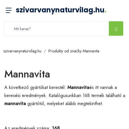
szivarvanynaturvilag.hu
.
szivarvanynaturvilag.hu
Produkty od značky Mannavita
Mannavita
A következő gyártókat kerestél:
Mannavita
és itt vannak a
keresési eredmények. Katalógusunkban 168 termék található a
mannavita
gyártótól, melyeket alább megtekinthet.
Az eredmények száma:
168