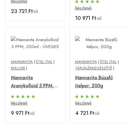
Részletek
50 ml pumpás üveg
Részletek
23 721 Ft
-tól
10 971 Ft
-tól
MANNAVITA
|
ÉTEL ITAL
|
MANNAVITA
|
ÉTEL ITAL
|
KOLLOID
|
TÁPLÁLÉKKIEGÉSZÍTŐ
|
Mannavita
Mannavita Búzafű
Aranykolloid 5 PPM,
italpor, 200g
200ml - ÜVEGES
Részletek
Részletek
9 971 Ft
4 721 Ft
-tól
-tól