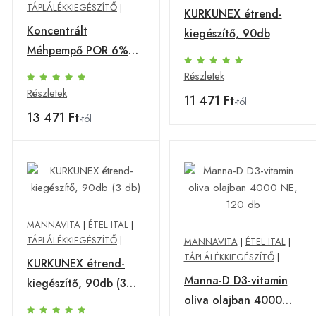
TÁPLÁLÉKKIEGÉSZÍTŐ
|
KURKUNEX étrend-
Koncentrált
kiegészítő, 90db
Méhpempő POR 6%
10-HDA tartalommal,
Részletek
60g
Részletek
11 471 Ft
-tól
13 471 Ft
-tól
MANNAVITA
|
ÉTEL ITAL
|
TÁPLÁLÉKKIEGÉSZÍTŐ
|
MANNAVITA
|
ÉTEL ITAL
|
TÁPLÁLÉKKIEGÉSZÍTŐ
|
KURKUNEX étrend-
Manna-D D3-vitamin
kiegészítő, 90db (3
oliva olajban 4000
db)