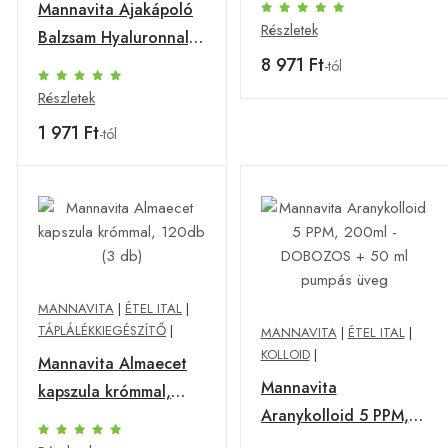
Mannavita Ajakápoló
Részletek
Balzsam Hyaluronnal,
8 971 Ft
mélytápláló JÁZMIN,
-tól
1db
Részletek
1 971 Ft
-tól
MANNAVITA
|
ÉTEL ITAL
|
TÁPLÁLÉKKIEGÉSZÍTŐ
|
MANNAVITA
|
ÉTEL ITAL
|
KOLLOID
|
Mannavita Almaecet
Mannavita
kapszula krómmal,
Aranykolloid 5 PPM,
120db (3 db)
200ml - DOBOZOS +