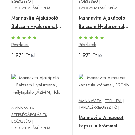
EGÉSZSÉG
|
EGÉSZSÉG
|
GYÓGYHATÁSÚ KRÉM
|
GYÓGYHATÁSÚ KRÉM
|
Mannavita Ajakápoló
Mannavita Ajakápoló
Balzsam Hyaluronnal,
Balzsam Hyaluronnal,
mélytápláló BARACK,
mélytápláló EPER, 1db
1db
Részletek
Részletek
1 971 Ft
1 971 Ft
-tól
-tól
MANNAVITA
|
ÉTEL ITAL
|
TÁPLÁLÉKKIEGÉSZÍTŐ
|
MANNAVITA
|
SZÉPSÉGÁPOLÁS ÉS
Mannavita Almaecet
EGÉSZSÉG
|
kapszula krómmal,
GYÓGYHATÁSÚ KRÉM
|
120db