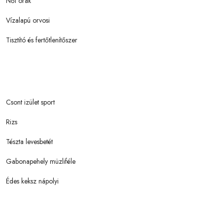
Női órák
Vízalapú orvosi
Tisztító és fertőtlenítőszer
Csont izület sport
Rizs
Tészta levesbetét
Gabonapehely müzliféle
Édes keksz nápolyi