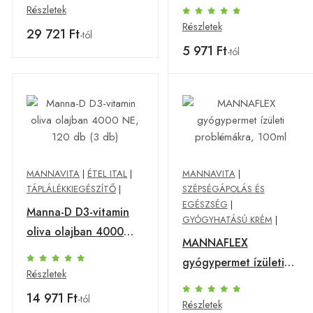
NE, 120 db
Részletek
Részletek
29 721 Ft
-tól
5 971 Ft
-tól
MANNAVITA
|
ÉTEL ITAL
|
MANNAVITA
|
TÁPLÁLÉKKIEGÉSZÍTŐ
|
SZÉPSÉGÁPOLÁS ÉS
EGÉSZSÉG
|
Manna-D D3-vitamin
GYÓGYHATÁSÚ KRÉM
|
oliva olajban 4000
MANNAFLEX
NE, 120 db (3 db)
gyógypermet ízületi
Részletek
problémákra, 100ml
14 971 Ft
-tól
Részletek