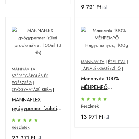
9 721 Ft
-tól
MANNAVITA
|
ÉTEL ITAL
|
TÁPLÁLÉKKIEGÉSZÍTŐ
|
MANNAVITA
|
SZÉPSÉGÁPOLÁS ÉS
Mannavita 100%
EGÉSZSÉG
|
MÉHPEMPŐ
GYÓGYHATÁSÚ KRÉM
|
Hagyományos, 100g
MANNAFLEX
Részletek
gyógypermet ízületi
13 971 Ft
problémákra, 100ml (3
-tól
db)
Részletek
23 371 Ft
-tól