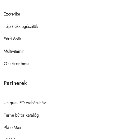
Ezoterika
Táplálékkiegészítők
Férfi órák
Multivitamin
Gasztronómia
Partnerek
Unique-LED webáruház
Furne bútor katalóg
PlázaMax