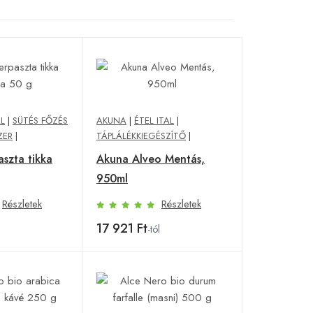
AL
|
SÜTÉS FŐZÉS
AKUNA
|
ÉTEL ITAL
|
ZER
|
TÁPLÁLÉKKIEGÉSZÍTŐ
|
szta tikka
Akuna Alveo Mentás,
950ml
Részletek
Részletek
17 921 Ft
-tól