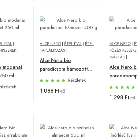
EL ITAL
|
ALCE NERO
|
ÉTEL ITAL
|
ÉTEL
ALCE NERO
|
É
MISZEREK
|
TÁPLÁLKOZÁS
|
FŐZÉS KELLÉKE
MÁRTÁS
|
Alce Nero bio
o modenai
Alce Nero b
paradicsom hámozott
250 ml
paradicsom
400 g
Részletek
Részletek
1 088 Ft
-tól
1 298 Ft
-tól