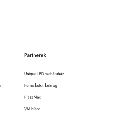
Partnerek
Unique-LED webáruház
k
Furne bútor katalóg
PlázaMax
VM bútor