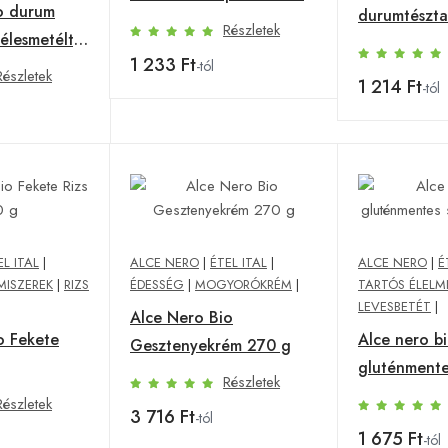
o durum
durumtészta
g
Részletek
zélesmetélt)
g
1 233 Ft
-tól
Részletek
1 214 Ft
-tól
EL ITAL
|
ALCE NERO
|
ÉTEL ITAL
|
ALCE NERO
|
É
MISZEREK
|
RIZS
ÉDESSÉG
|
MOGYORÓKRÉM
|
TARTÓS ÉLELM
LEVESBETÉT
|
Alce Nero Bio
o Fekete
Alce nero b
Gesztenyekrém 270 g
gluténmente
Részletek
250 g
Részletek
3 716 Ft
-tól
1 675 Ft
-tól