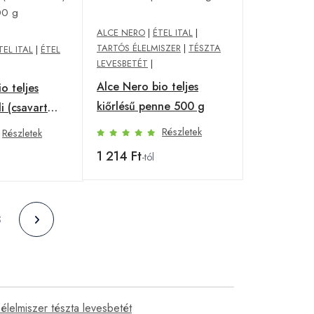
ALCE NERO
|
ÉTEL ITAL
|
TARTÓS ÉLELMISZER
|
TÉSZTA
TEL ITAL
|
ÉTEL
LEVESBETÉT
|
Alce Nero bio teljes
o teljes
kiőrlésű penne 500 g
li (csavart
Részletek
Részletek
1 214 Ft
-tól
5
s élelmiszer tészta levesbetét