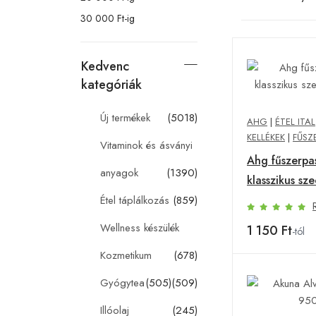
30 000 Ft-ig
Kedvenc
kategóriák
Új termékek
(5018)
AHG
|
ÉTEL ITAL
KELLÉKEK
|
FŰSZ
Vitaminok és ásványi
Ahg fűszerpa
anyagok
(1390)
klasszikus sz
Étel táplálkozás
(859)
Wellness készülék
1 150 Ft
-tól
Kozmetikum
(678)
Gyógytea
(505)
(509)
Illóolaj
(245)