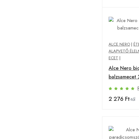
ALCE NERO
|
ÉT
ALAPVETŐ ÉLEL
ECET
|
Alce Nero bi
balzsamecet 
2 276 Ft
-tól