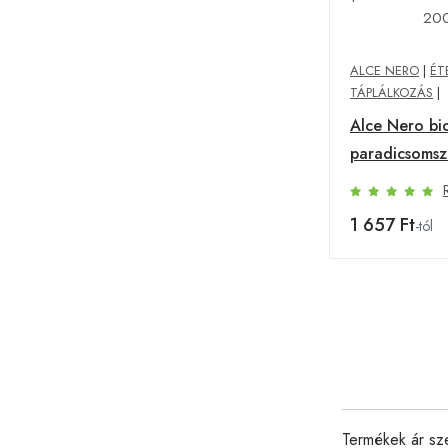
ALCE NERO
|
ÉT
TÁPLÁLKOZÁS
|
Alce Nero bi
paradicsomsz
arrabbiata 2
1 657 Ft
-tól
Termékek ár sz