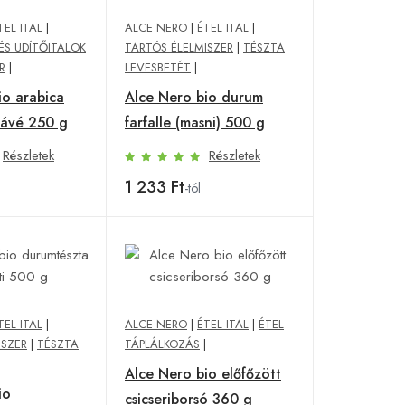
TEL ITAL
|
ALCE NERO
|
ÉTEL ITAL
|
ÉS ÜDÍTŐITALOK
TARTÓS ÉLELMISZER
|
TÉSZTA
R
|
LEVESBETÉT
|
io arabica
Alce Nero bio durum
kávé 250 g
farfalle (masni) 500 g
Részletek
Részletek
1 233 Ft
-tól
TEL ITAL
|
ALCE NERO
|
ÉTEL ITAL
|
ÉTEL
ISZER
|
TÉSZTA
TÁPLÁLKOZÁS
|
Alce Nero bio előfőzött
io
csicseriborsó 360 g