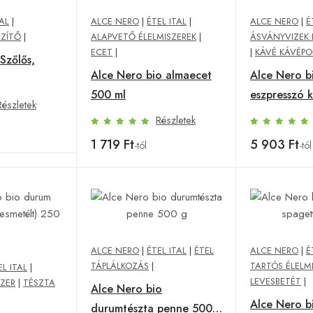
TAL
|
ALCE NERO
|
ÉTEL ITAL
|
ALCE NERO
|
É
SZÍTŐ
|
ALAPVETŐ ÉLELMISZEREK
|
ÁSVÁNYVIZEK 
ECET
|
|
KÁVÉ KÁVÉPO
Szőlős,
Alce Nero bio almaecet
Alce Nero b
500 ml
eszpresszó 
Részletek
Részletek
1 719 Ft
5 903 Ft
-tól
-tól
ALCE NERO
|
ÉTEL ITAL
|
ÉTEL
ALCE NERO
|
É
TÁPLÁLKOZÁS
|
TARTÓS ÉLELM
EL ITAL
|
LEVESBETÉT
|
SZER
|
TÉSZTA
Alce Nero bio
Alce Nero b
durumtészta penne 500