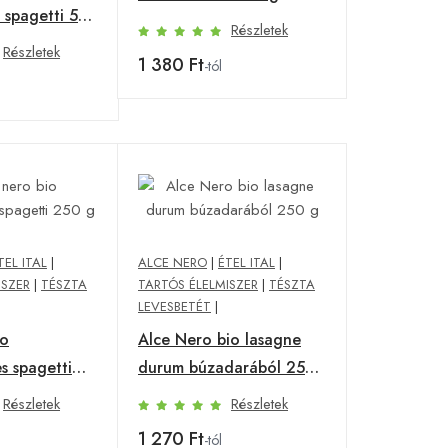
 spagetti 500
Részletek
Részletek
1 380 Ft
-tól
TEL ITAL
|
ALCE NERO
|
ÉTEL ITAL
|
ISZER
|
TÉSZTA
TARTÓS ÉLELMISZER
|
TÉSZTA
LEVESBETÉT
|
io
Alce Nero bio lasagne
s spagetti
durum búzadarából 250
g
Részletek
Részletek
1 270 Ft
-tól