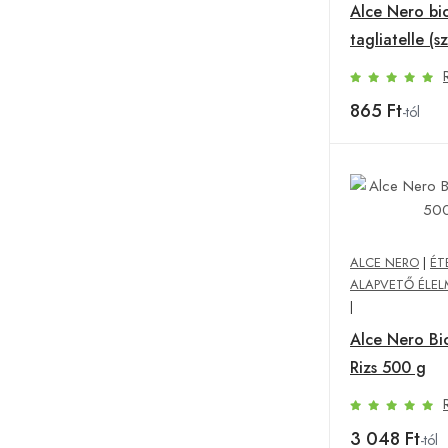
Alce Nero bi
tagliatelle (s
250 g
865 Ft
-tól
ALCE NERO
|
ÉT
ALAPVETŐ ÉLEL
|
Alce Nero Bi
Rizs 500 g
3 048 Ft
-tól