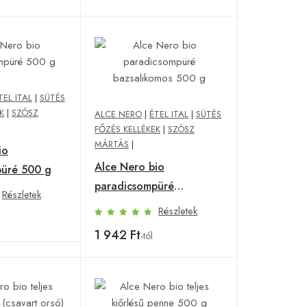
TEL ITAL
|
SÜTÉS
K
|
SZÓSZ
ALCE NERO
|
ÉTEL ITAL
|
SÜTÉS
FŐZÉS KELLÉKEK
|
SZÓSZ
MÁRTÁS
|
io
Alce Nero bio
püré 500 g
paradicsompüré
Részletek
bazsalikomos 500 g
Részletek
1 942 Ft
-tól