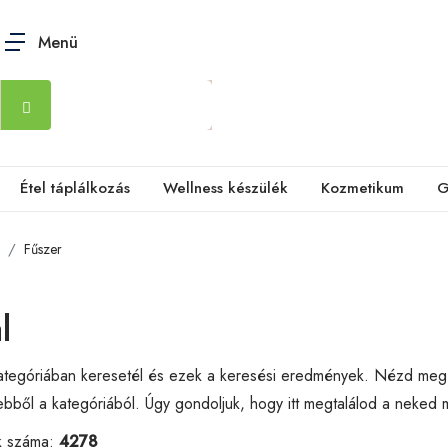
Menü
Étel táplálkozás
Wellness készülék
Kozmetikum
G
Fűszer
l
tegóriában keresetél és ezek a keresési eredmények. Nézd meg
bből a kategóriából. Úgy gondoljuk, hogy itt megtalálod a neked
k száma:
4278