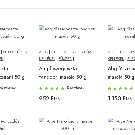
|
SÜTÉS FŐZÉS
AHG
|
ÉTEL ITAL
|
SÜTÉS FŐZÉS
AHG
|
ÉTEL IT
ER
|
KELLÉKEK
|
FŰSZER
|
KELLÉKEK
|
FŰS
szta
Ahg fűszerpaszta
Ahg fűszerpa
ecsuáni 50 g
tandoori masala 50 g
masala 50 g
Részletek
Részletek
952 Ft
1 150 Ft
-tól
-tól