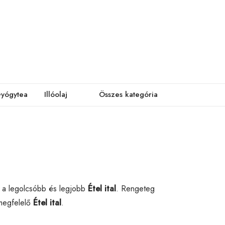
yógytea
Illóolaj
Összes kategória
 a legolcsóbb és legjobb
Étel ital
. Rengeteg
 megfelelő
Étel ital
.