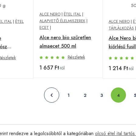
ALCE NERO
|
ÉTEL ITAL
|
ALAPVETŐ ÉLELMISZEREK
|
EL ITAL
|
ÉTEL
ALCE NERO
|
É
ECET
|
TÁPLÁLKOZÁS
|
Alce nero bio szűretlen
o
Alce Nero bi
almaecet 500 ml
ósz
kiőrlésű fusil
00 g
orsó) 500 g
Részletek
Részletek
1 657 Ft
1 214 Ft
-tól
-tól
1
2
3
4
erint rendezve a legolcsóbbtól a kategóriában
olcsó étel ital tartó