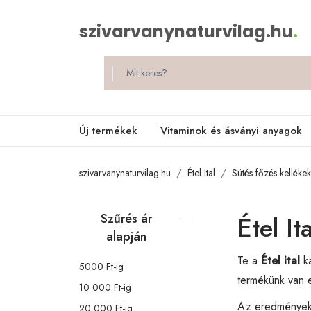
szivarvanynaturvilag.hu
.
Új termékek
Vitaminok és ásványi anyagok
szivarvanynaturvilag.hu
Étel Ital
Sütés főzés kellékek
Szűrés ár
Étel Ita
alapján
Te a
Étel ital
ka
5000 Ft-ig
termékünk van e
10 000 Ft-ig
Az eredménye
20 000 Ft-ig