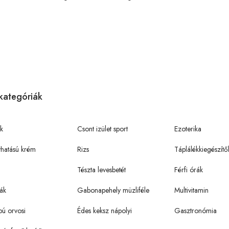
kategóriák
k
Csont izület sport
Ezoterika
hatású krém
Rizs
Táplálékkiegészítő
Tészta levesbetét
Férfi órák
ák
Gabonapehely müzliféle
Multivitamin
pú orvosi
Édes keksz nápolyi
Gasztronómia