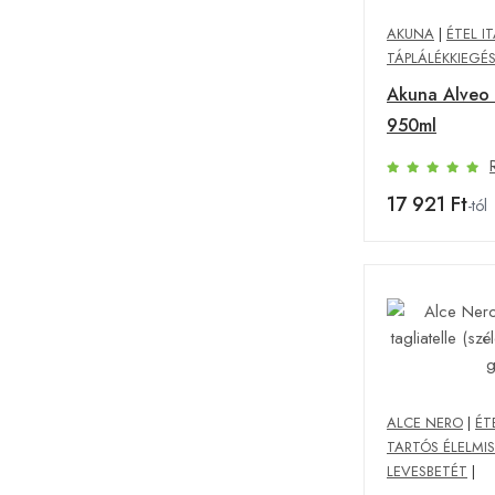
AKUNA
|
ÉTEL I
TÁPLÁLÉKKIEGÉ
Akuna Alveo 
950ml
17 921 Ft
-tól
ALCE NERO
|
ÉT
TARTÓS ÉLELMI
LEVESBETÉT
|