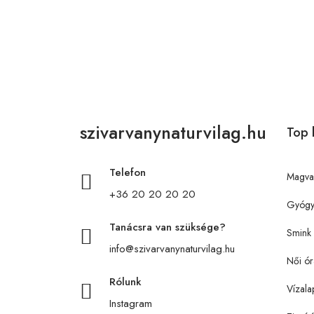
szivarvanynaturvilag.hu
Top 
Telefon
Magva
+36 20 20 20 20
Gyógy
Tanácsra van szüksége?
Smink
info@szivarvanynaturvilag.hu
Női ór
Rólunk
Vízala
Instagram