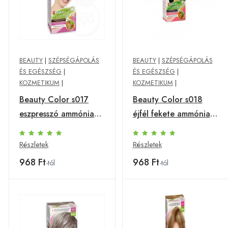
BEAUTY
|
SZÉPSÉGÁPOLÁS
BEAUTY
|
SZÉPSÉGÁPOLÁS
ÉS EGÉSZSÉG
|
ÉS EGÉSZSÉG
|
KOZMETIKUM
|
KOZMETIKUM
|
Beauty Color s017
Beauty Color s018
eszpresszó ammónia
éjfél fekete ammónia
ment.növ.hajfesték
ment.növ.hajfesték
Részletek
Részletek
968 Ft
968 Ft
-tól
-tól