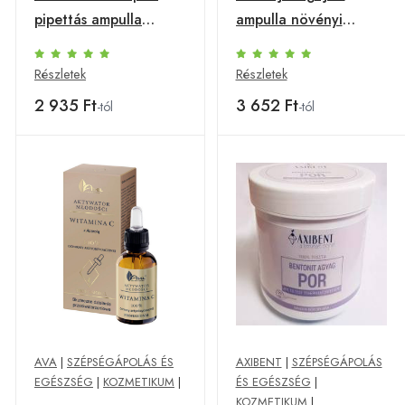
pipettás ampulla
ampulla növényi
rozaceás bőrre 30 ml
őssejttel 30 ml
Részletek
Részletek
2 935 Ft
3 652 Ft
-tól
-tól
AVA
|
SZÉPSÉGÁPOLÁS ÉS
AXIBENT
|
SZÉPSÉGÁPOLÁS
EGÉSZSÉG
|
KOZMETIKUM
|
ÉS EGÉSZSÉG
|
KOZMETIKUM
|