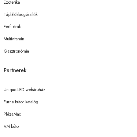
Ezoterika
Táplálékkiegészítők
Férfi órák
Multivitamin
Gasztronómia
Partnerek
Unique-LED webáruház
Furne bútor katalóg
PlázaMax
VM bútor