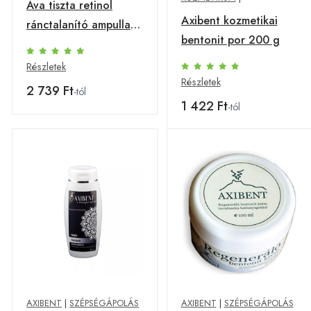
Ava tiszta retinol
Axibent kozmetikai
ránctalanító ampulla
bentonit por 200 g
c+e+f vitaminnal 30 ml
Részletek
Részletek
2 739 Ft
-tól
1 422 Ft
-tól
AXIBENT
|
SZÉPSÉGÁPOLÁS
AXIBENT
|
SZÉPSÉGÁPOLÁS