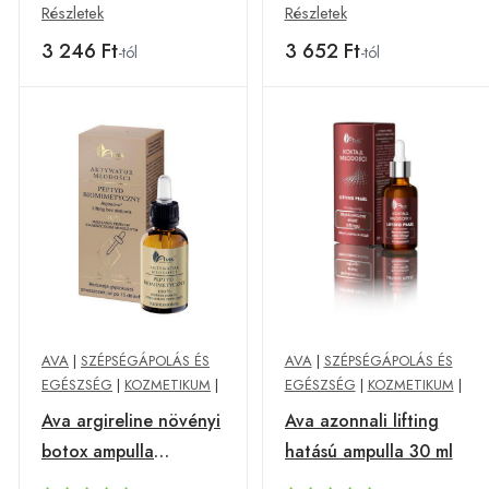
algával,q10 50 ml
Részletek
Részletek
3 246 Ft
3 652 Ft
-tól
-tól
AVA
|
SZÉPSÉGÁPOLÁS ÉS
AVA
|
SZÉPSÉGÁPOLÁS ÉS
EGÉSZSÉG
|
KOZMETIKUM
|
EGÉSZSÉG
|
KOZMETIKUM
|
Ava argireline növényi
Ava azonnali lifting
botox ampulla
hatású ampulla 30 ml
biomimetikus