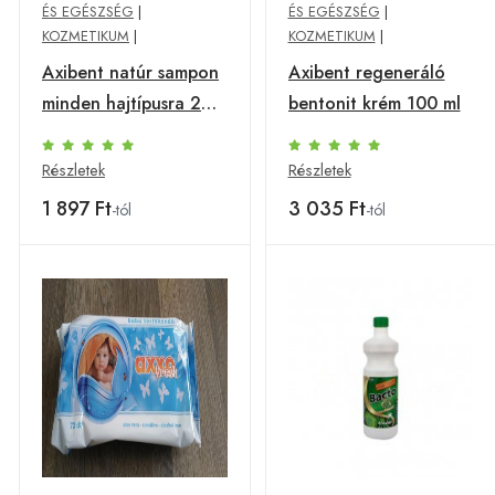
ÉS EGÉSZSÉG
|
ÉS EGÉSZSÉG
|
KOZMETIKUM
|
KOZMETIKUM
|
Axibent natúr sampon
Axibent regeneráló
minden hajtípusra 200
bentonit krém 100 ml
ml
Részletek
Részletek
1 897 Ft
3 035 Ft
-tól
-tól