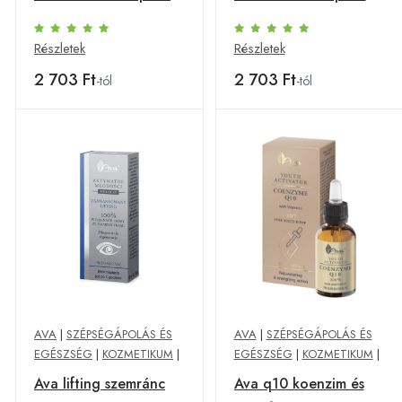
30 ml
30 ml
Részletek
Részletek
2 703 Ft
2 703 Ft
-tól
-tól
AVA
|
SZÉPSÉGÁPOLÁS ÉS
AVA
|
SZÉPSÉGÁPOLÁS ÉS
EGÉSZSÉG
|
KOZMETIKUM
|
EGÉSZSÉG
|
KOZMETIKUM
|
Ava lifting szemránc
Ava q10 koenzim és