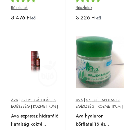
peptidekke 30 ml
Részletek
Részletek
3 476 Ft
3 226 Ft
-tól
-tól
AVA
|
SZÉPSÉGÁPOLÁS ÉS
AVA
|
SZÉPSÉGÁPOLÁS ÉS
EGÉSZSÉG
|
KOZMETIKUM
|
EGÉSZSÉG
|
KOZMETIKUM
|
Ava expressz hidratáló
Ava hyaluron
fiatalság koktél
bőrfiatalító és