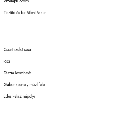
Vízalapú orvosi
Tisztító és fertőtlenítőszer
Csont izület sport
Rizs
Tészta levesbetét
Gabonapehely müzliféle
Édes keksz nápolyi