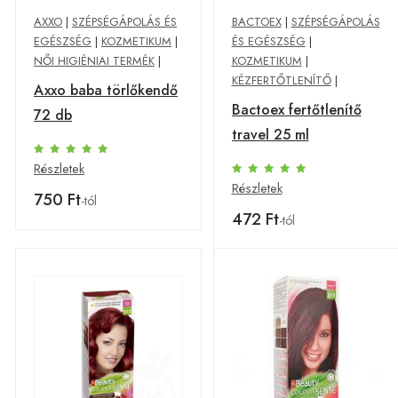
AXXO
|
SZÉPSÉGÁPOLÁS ÉS
BACTOEX
|
SZÉPSÉGÁPOLÁS
EGÉSZSÉG
|
KOZMETIKUM
|
ÉS EGÉSZSÉG
|
NŐI HIGIÉNIAI TERMÉK
|
KOZMETIKUM
|
KÉZFERTŐTLENÍTŐ
|
Axxo baba törlőkendő
Bactoex fertőtlenítő
72 db
travel 25 ml
Részletek
Részletek
750 Ft
-tól
472 Ft
-tól