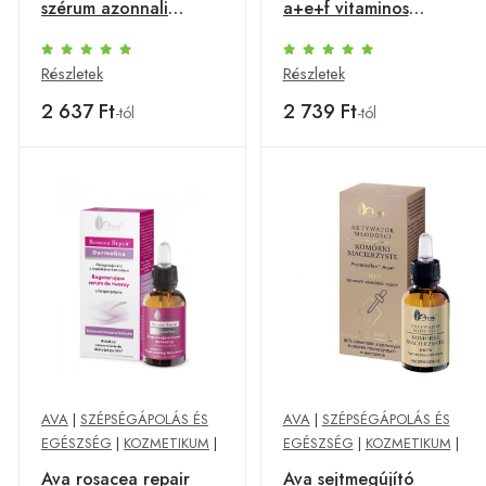
szérum azonnali
a+e+f vitaminos
hatással 15 ml
oxigenizáló ampulla
30 ml
Részletek
Részletek
2 637 Ft
2 739 Ft
-tól
-tól
AVA
|
SZÉPSÉGÁPOLÁS ÉS
AVA
|
SZÉPSÉGÁPOLÁS ÉS
EGÉSZSÉG
|
KOZMETIKUM
|
EGÉSZSÉG
|
KOZMETIKUM
|
Ava rosacea repair
Ava sejtmegújító