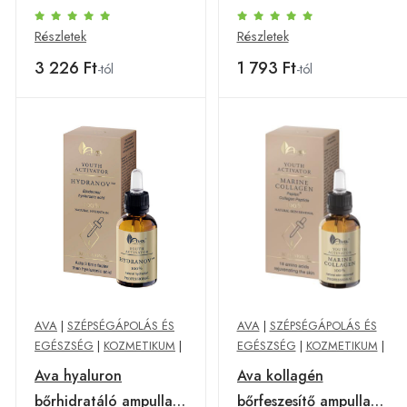
ampulla hialuronsav
hidratáló arckrém 50
kivonattal 30 ml
ml
Részletek
Részletek
3 226 Ft
1 793 Ft
-tól
-tól
AVA
|
SZÉPSÉGÁPOLÁS ÉS
AVA
|
SZÉPSÉGÁPOLÁS ÉS
EGÉSZSÉG
|
KOZMETIKUM
|
EGÉSZSÉG
|
KOZMETIKUM
|
Ava hyaluron
Ava kollagén
bőrhidratáló ampulla
bőrfeszesítő ampulla