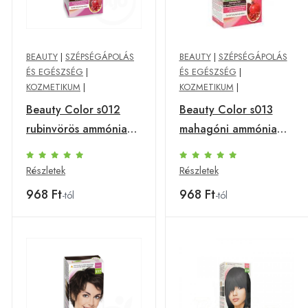
BEAUTY
|
SZÉPSÉGÁPOLÁS
BEAUTY
|
SZÉPSÉGÁPOLÁS
ÉS EGÉSZSÉG
|
ÉS EGÉSZSÉG
|
KOZMETIKUM
|
KOZMETIKUM
|
Beauty Color s012
Beauty Color s013
rubinvörös ammónia
mahagóni ammónia
ment.növ.hajfesték
ment.növ.hajfesték
Részletek
Részletek
968 Ft
968 Ft
-tól
-tól