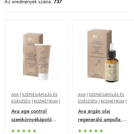
Az eredmények száma:
737
AVA
|
SZÉPSÉGÁPOLÁS ÉS
AVA
|
SZÉPSÉGÁPOLÁS ÉS
EGÉSZSÉG
|
KOZMETIKUM
|
EGÉSZSÉG
|
KOZMETIKUM
|
Ava age control
Ava argán olaj
szemkörnyékápoló
regeneráló ampulla 30
szérum tengeri
ml