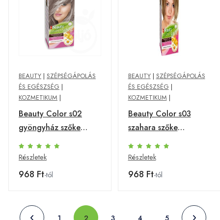
BEAUTY
|
SZÉPSÉGÁPOLÁS
BEAUTY
|
SZÉPSÉGÁPOLÁS
ÉS EGÉSZSÉG
|
ÉS EGÉSZSÉG
|
KOZMETIKUM
|
KOZMETIKUM
|
Beauty Color s02
Beauty Color s03
gyöngyház szőke
szahara szőke
ammónia
ammónia
ment.növ.hajfesték
ment.növ.hajfesték
Részletek
Részletek
968 Ft
968 Ft
-tól
-tól
1
2
3
4
5