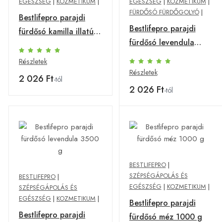
EGÉSZSÉG
|
KOZMETIKUM
|
EGÉSZSÉG
|
KOZMETIKUM
|
FÜRDŐSÓ FÜRDŐGOLYÓ
|
Bestlifepro parajdi
Bestlifepro parajdi
fürdősó kamilla illatú
fürdősó levendula
1000 g
1000 g
Részletek
Részletek
2 026 Ft
-tól
2 026 Ft
-tól
BESTLIFEPRO
|
SZÉPSÉGÁPOLÁS ÉS
BESTLIFEPRO
|
EGÉSZSÉG
|
KOZMETIKUM
|
SZÉPSÉGÁPOLÁS ÉS
EGÉSZSÉG
|
KOZMETIKUM
|
Bestlifepro parajdi
Bestlifepro parajdi
fürdősó méz 1000 g