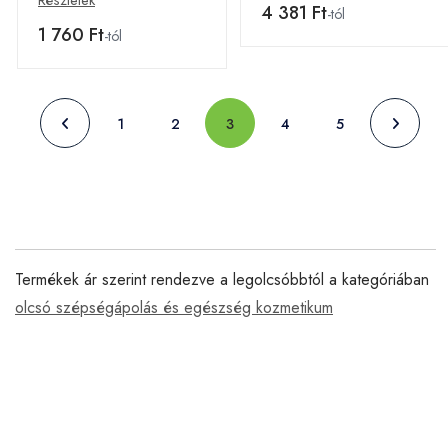
Részletek
4 381 Ft
-tól
1 760 Ft
-tól
1
2
3
4
5
Termékek ár szerint rendezve a legolcsóbbtól a kategóriában
olcsó szépségápolás és egészség kozmetikum