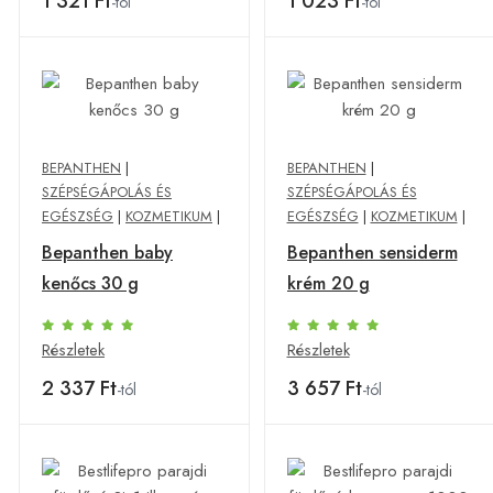
1 321 Ft
1 023 Ft
-tól
-tól
BEPANTHEN
|
BEPANTHEN
|
SZÉPSÉGÁPOLÁS ÉS
SZÉPSÉGÁPOLÁS ÉS
EGÉSZSÉG
|
KOZMETIKUM
|
EGÉSZSÉG
|
KOZMETIKUM
|
Bepanthen baby
Bepanthen sensiderm
kenőcs 30 g
krém 20 g
Részletek
Részletek
2 337 Ft
3 657 Ft
-tól
-tól