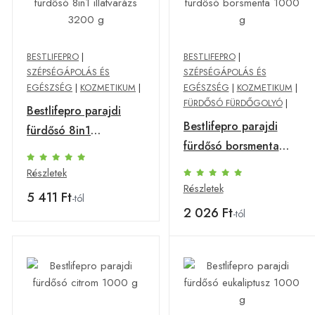
BESTLIFEPRO
|
BESTLIFEPRO
|
SZÉPSÉGÁPOLÁS ÉS
SZÉPSÉGÁPOLÁS ÉS
EGÉSZSÉG
|
KOZMETIKUM
|
EGÉSZSÉG
|
KOZMETIKUM
|
FÜRDŐSÓ FÜRDŐGOLYÓ
|
Bestlifepro parajdi
Bestlifepro parajdi
fürdősó 8in1
fürdősó borsmenta
illatvarázs 3200 g
1000 g
Részletek
Részletek
5 411 Ft
-tól
2 026 Ft
-tól