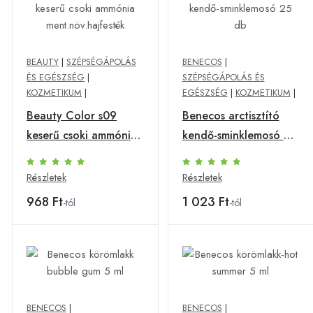
BEAUTY
|
SZÉPSÉGÁPOLÁS
BENECOS
|
ÉS EGÉSZSÉG
|
SZÉPSÉGÁPOLÁS ÉS
KOZMETIKUM
|
EGÉSZSÉG
|
KOZMETIKUM
|
Beauty Color s09
Benecos arctisztító
keserű csoki ammónia
kendő-sminklemosó 25
ment.növ.hajfesték
db
Részletek
Részletek
968 Ft
1 023 Ft
-tól
-tól
BENECOS
|
BENECOS
|