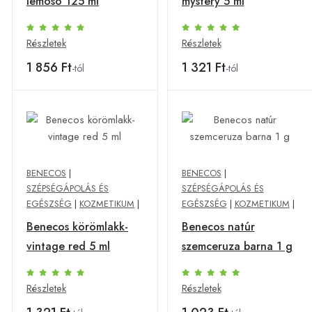
lemosó 125 ml
mystery 5 ml
Részletek
Részletek
1 856 Ft
1 321 Ft
-tól
-tól
BENECOS
|
BENECOS
|
SZÉPSÉGÁPOLÁS ÉS
SZÉPSÉGÁPOLÁS ÉS
EGÉSZSÉG
|
KOZMETIKUM
|
EGÉSZSÉG
|
KOZMETIKUM
|
Benecos körömlakk-
Benecos natúr
vintage red 5 ml
szemceruza barna 1 g
Részletek
Részletek