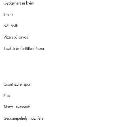
Gyógyhatású krém
Smink
Női órák
Vízalapú orvosi
Tisztító és fertőtlenítőszer
Csont izület sport
Rizs
Tészta levesbetét
Gabonapehely müzliféle