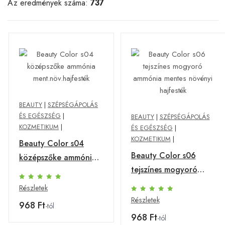
Az eredmények száma:
737
BEAUTY
|
SZÉPSÉGÁPOLÁS
ÉS EGÉSZSÉG
|
BEAUTY
|
SZÉPSÉGÁPOLÁS
KOZMETIKUM
|
ÉS EGÉSZSÉG
|
KOZMETIKUM
|
Beauty Color s04
Beauty Color s06
középszőke ammónia
tejszínes mogyoró
ment.növ.hajfesték
ammónia mentes
Részletek
növényi hajfesték
Részletek
968 Ft
-tól
968 Ft
-tól