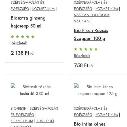
SZÉPSÉGÁPOLÁS ÉS
SZÉPSÉGÁPOLÁS ÉS
EGÉSZSÉG
|
KOZMETIKUM
|
EGÉSZSÉG
|
KOZMETIKUM
|
SZAPPAN FOLYÉKONY
Bioextra ginseng
SZAPPAN
|
hajcsepp 50 ml
Bio Fresh Rózsás
Szappan 100 g
Részletek
2 138 Ft
-tól
Részletek
758 Ft
-tól
BIOFRESH
|
SZÉPSÉGÁPOLÁS
SZÉPSÉGÁPOLÁS ÉS
ÉS EGÉSZSÉG
|
EGÉSZSÉG
|
KOZMETIKUM
|
KOZMETIKUM
|
TUSFÜRDŐ
Bio intim kénes