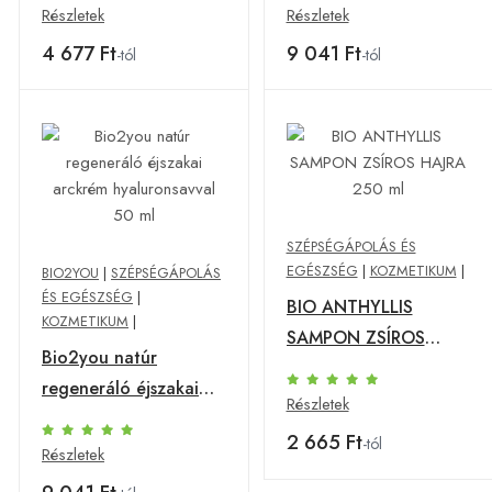
fehérjékkel,aminosa
50 ml
Részletek
Részletek
100 ml
4 677 Ft
9 041 Ft
-tól
-tól
SZÉPSÉGÁPOLÁS ÉS
EGÉSZSÉG
|
KOZMETIKUM
|
BIO2YOU
|
SZÉPSÉGÁPOLÁS
ÉS EGÉSZSÉG
|
BIO ANTHYLLIS
KOZMETIKUM
|
SAMPON ZSÍROS
Bio2you natúr
HAJRA 250 ml
regeneráló éjszakai
Részletek
arckrém
2 665 Ft
-tól
hyaluronsavval 50 ml
Részletek