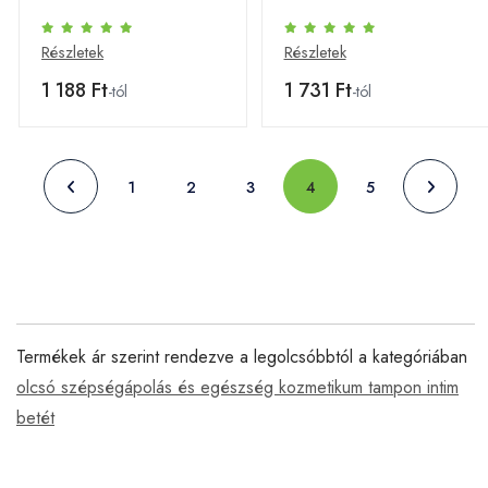
db
db
Részletek
Részletek
1 188 Ft
1 731 Ft
-tól
-tól
1
2
3
4
5
Termékek ár szerint rendezve a legolcsóbbtól a kategóriában
olcsó szépségápolás és egészség kozmetikum tampon intim
betét