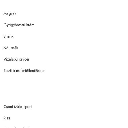
Magvak
Gyógyhatású krém
Smink
Női órák
Vízalapú orvosi
Tisztító és fertőtlenítőszer
Csont izület sport
Rizs