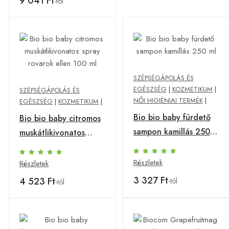
9 041 Ft
-tól
SZÉPSÉGÁPOLÁS ÉS
EGÉSZSÉG
|
KOZMETIKUM
|
SZÉPSÉGÁPOLÁS ÉS
NŐI HIGIÉNIAI TERMÉK
|
EGÉSZSÉG
|
KOZMETIKUM
|
Bio bio baby fürdető
Bio bio baby citromos
sampon kamillás 250
muskátlikivonatos
ml
spray rovarok ellen
100 ml
Részletek
Részletek
3 327 Ft
4 523 Ft
-tól
-tól