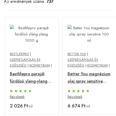
Az eredmények száma:
737
BESTLIFEPRO
|
BETTER YOU
|
SZÉPSÉGÁPOLÁS ÉS
SZÉPSÉGÁPOLÁS ÉS
EGÉSZSÉG
|
KOZMETIKUM
|
EGÉSZSÉG
|
KOZMETIKUM
|
Bestlifepro parajdi
Better You magnézium
fürdősó ylang-ylang
olaj spray sensitive
1000 g
100 ml
Részletek
Részletek
2 026 Ft
6 674 Ft
-tól
-tól