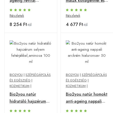
ageing revital
maszk kollagénnel és
szemkontúr ápoló
hialuronsavval 200 ml
krém 30 ml
Részletek
Részletek
8 254 Ft
4 677 Ft
-tól
-tól
BIO2YOU
|
SZÉPSÉGÁPOLÁS
BIO2YOU
|
SZÉPSÉGÁPOLÁS
ÉS EGÉSZSÉG
|
ÉS EGÉSZSÉG
|
KOZMETIKUM
|
KOZMETIKUM
|
Bio2you natúr
Bio2you natúr homokt
hidratáló hajszérum
anti-ageing nappali
selyem
arckrém hialuronsav