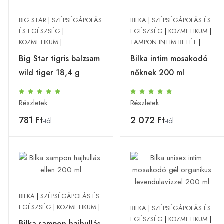
BIG STAR
|
SZÉPSÉGÁPOLÁS
BILKA
|
SZÉPSÉGÁPOLÁS ÉS
ÉS EGÉSZSÉG
|
EGÉSZSÉG
|
KOZMETIKUM
|
KOZMETIKUM
|
TAMPON INTIM BETÉT
|
Big Star tigris balzsam
Bilka intim mosakodó
wild tiger 18,4 g
nőknek 200 ml
Részletek
Részletek
781 Ft
2 072 Ft
-tól
-tól
BILKA
|
SZÉPSÉGÁPOLÁS ÉS
EGÉSZSÉG
|
KOZMETIKUM
|
BILKA
|
SZÉPSÉGÁPOLÁS ÉS
EGÉSZSÉG
|
KOZMETIKUM
|
Bilka sampon hajhullás