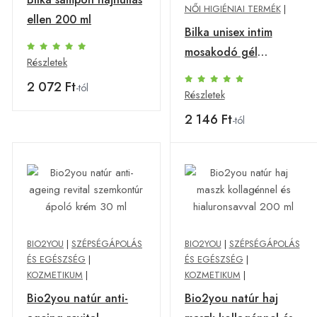
NŐI HIGIÉNIAI TERMÉK
|
ellen 200 ml
Bilka unisex intim
mosakodó gél
Részletek
organikus
2 072 Ft
-tól
levendulavízzel 200
Részletek
ml
2 146 Ft
-tól
BIO2YOU
|
SZÉPSÉGÁPOLÁS
BIO2YOU
|
SZÉPSÉGÁPOLÁS
ÉS EGÉSZSÉG
|
ÉS EGÉSZSÉG
|
KOZMETIKUM
|
KOZMETIKUM
|
Bio2you natúr anti-
Bio2you natúr haj