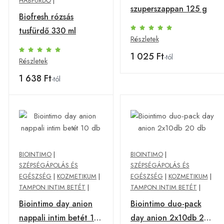
HABFÜRDŐ
|
szuperszappan 125 g
Biofresh rózsás
tusfürdő 330 ml
Részletek
1 025 Ft
-tól
Részletek
1 638 Ft
-tól
BIOINTIMO
|
BIOINTIMO
|
SZÉPSÉGÁPOLÁS ÉS
SZÉPSÉGÁPOLÁS ÉS
EGÉSZSÉG
|
KOZMETIKUM
|
EGÉSZSÉG
|
KOZMETIKUM
|
TAMPON INTIM BETÉT
|
TAMPON INTIM BETÉT
|
Biointimo day anion
Biointimo duo-pack
nappali intim betét 10
day anion 2x10db 20