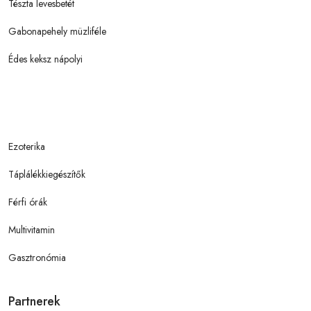
Tészta levesbetét
Gabonapehely müzliféle
Édes keksz nápolyi
Ezoterika
Táplálékkiegészítők
Férfi órák
Multivitamin
Gasztronómia
Partnerek