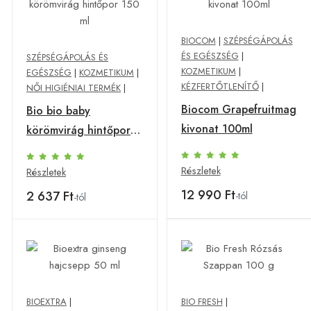
BIOCOM
|
SZÉPSÉGÁPOLÁS
ÉS EGÉSZSÉG
|
SZÉPSÉGÁPOLÁS ÉS
KOZMETIKUM
|
EGÉSZSÉG
|
KOZMETIKUM
|
KÉZFERTŐTLENÍTŐ
|
NŐI HIGIÉNIAI TERMÉK
|
Biocom Grapefruitmag
Bio bio baby
kivonat 100ml
körömvirág hintőpor
150 ml
Részletek
Részletek
12 990 Ft
2 637 Ft
-tól
-tól
BIOEXTRA
|
BIO FRESH
|