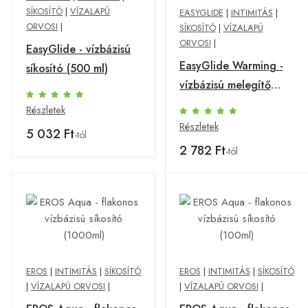
SÍKOSÍTÓ
|
VÍZALAPÚ
EASYGLIDE
|
INTIMITÁS
|
ORVOSI
|
SÍKOSÍTÓ
|
VÍZALAPÚ
ORVOSI
|
EasyGlide - vízbázisú
EasyGlide Warming -
síkosító (500 ml)
vízbázisú melegítő
síkosító (150 ml)
Részletek
Részletek
5 032 Ft
-tól
2 782 Ft
-tól
EROS
|
INTIMITÁS
|
SÍKOSÍTÓ
EROS
|
INTIMITÁS
|
SÍKOSÍTÓ
|
VÍZALAPÚ ORVOSI
|
|
VÍZALAPÚ ORVOSI
|