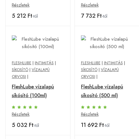
Részletek
Részletek
5 212 Ft
7 732 Ft
-tól
-tól
FLESHLUBE
|
INTIMITÁS
|
FLESHLUBE
|
INTIMITÁS
|
SÍKOSÍTÓ
|
VÍZALAPÚ
SÍKOSÍTÓ
|
VÍZALAPÚ
ORVOSI
|
ORVOSI
|
FleshLube vízalapú
FleshLube vízalapú
síkósító (100ml)
síkosító (500 ml)
Részletek
Részletek
5 032 Ft
11 692 Ft
-tól
-tól