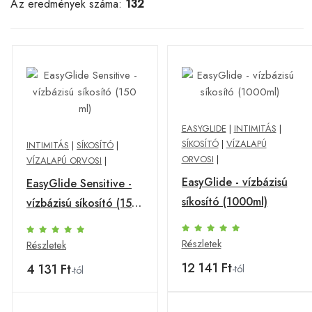
Az eredmények száma:
132
EASYGLIDE
|
INTIMITÁS
|
SÍKOSÍTÓ
|
VÍZALAPÚ
INTIMITÁS
|
SÍKOSÍTÓ
|
ORVOSI
|
VÍZALAPÚ ORVOSI
|
EasyGlide - vízbázisú
EasyGlide Sensitive -
síkosító (1000ml)
vízbázisú síkosító (150
ml)
Részletek
Részletek
12 141 Ft
4 131 Ft
-tól
-tól