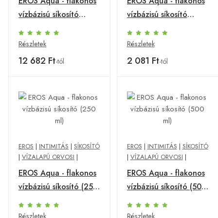
EROS Aqua - flakonos
EROS Aqua - flakonos
vízbázisú síkosító
vízbázisú síkosító
(1000ml)
(100ml)
Részletek
Részletek
12 682 Ft
2 081 Ft
-tól
-tól
EROS
|
INTIMITÁS
|
SÍKOSÍTÓ
EROS
|
INTIMITÁS
|
SÍKOSÍTÓ
|
VÍZALAPÚ ORVOSI
|
|
VÍZALAPÚ ORVOSI
|
EROS Aqua - flakonos
EROS Aqua - flakonos
vízbázisú síkosító (250
vízbázisú síkosító (500
ml)
ml)
Részletek
Részletek