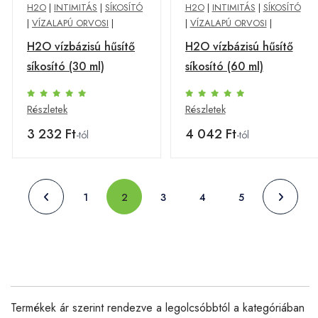
H2O
|
INTIMITÁS
|
SÍKOSÍTÓ
H2O
|
INTIMITÁS
|
SÍKOSÍTÓ
|
VÍZALAPÚ ORVOSI
|
|
VÍZALAPÚ ORVOSI
|
H2O vízbázisú hűsítő
H2O vízbázisú hűsítő
síkosító (30 ml)
síkosító (60 ml)
Részletek
Részletek
3 232 Ft
4 042 Ft
-tól
-tól
1
2
3
4
5
Termékek ár szerint rendezve a legolcsóbbtól a kategóriában