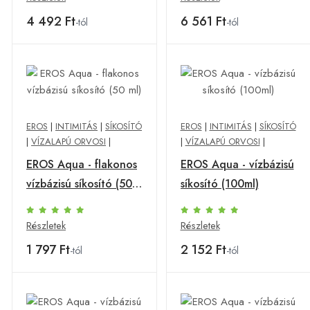
4 492 Ft
6 561 Ft
-tól
-tól
EROS
|
INTIMITÁS
|
SÍKOSÍTÓ
EROS
|
INTIMITÁS
|
SÍKOSÍTÓ
|
VÍZALAPÚ ORVOSI
|
|
VÍZALAPÚ ORVOSI
|
EROS Aqua - flakonos
EROS Aqua - vízbázisú
vízbázisú síkosító (50
síkosító (100ml)
ml)
Részletek
Részletek
1 797 Ft
2 152 Ft
-tól
-tól