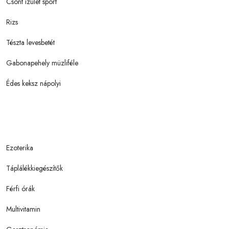
Csont izület sport
Rizs
Tészta levesbetét
Gabonapehely müzliféle
Édes keksz nápolyi
Ezoterika
Táplálékkiegészítők
Férfi órák
Multivitamin