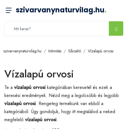
szivarvanynaturvilag.hu
.
szivarvanynaturvilag.hu
Intimitás
Síkosító
Vízalapú orvosi
Vízalapú orvosi
Te a
vízalapú orvosi
kategóriában keresetél és ezek a
keresési eredmények. Nézd meg a legolcsóbb és legjobb
vízalapú orvosi
. Rengeteg termékünk van ebből a
kategóriából. Úgy gondoljuk, hogy itt megtalálod a neked
megfelelő
vízalapú orvosi
.