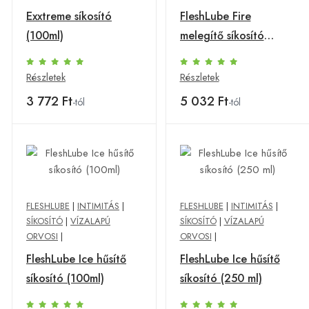
Exxtreme síkosító
FleshLube Fire
(100ml)
melegítő síkosító
(100ml)
Részletek
Részletek
3 772 Ft
5 032 Ft
-tól
-tól
FLESHLUBE
|
INTIMITÁS
|
FLESHLUBE
|
INTIMITÁS
|
SÍKOSÍTÓ
|
VÍZALAPÚ
SÍKOSÍTÓ
|
VÍZALAPÚ
ORVOSI
|
ORVOSI
|
FleshLube Ice hűsítő
FleshLube Ice hűsítő
síkosító (100ml)
síkosító (250 ml)