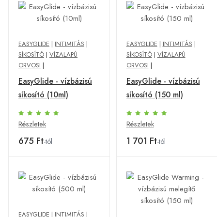
EASYGLIDE
|
INTIMITÁS
|
EASYGLIDE
|
INTIMITÁS
|
SÍKOSÍTÓ
|
VÍZALAPÚ
SÍKOSÍTÓ
|
VÍZALAPÚ
ORVOSI
|
ORVOSI
|
EasyGlide - vízbázisú
EasyGlide - vízbázisú
síkosító (10ml)
síkosító (150 ml)
Részletek
Részletek
675 Ft
1 701 Ft
-tól
-tól
EASYGLIDE
|
INTIMITÁS
|