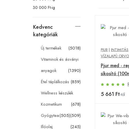
30 000 Ft-ig
Kedvenc
kategóriák
Új termékek
(5018)
PJUR
|
INTIMITÁS
VÍZALAPÚ ORVO
Vitaminok és ásványi
Pjur med - r
anyagok
(1390)
síkosító (100
Étel táplálkozás
(859)
Wellness készülék
5 661 Ft
-tól
Kozmetikum
(678)
Gyógytea
(505)
(509)
Illóolaj
(245)