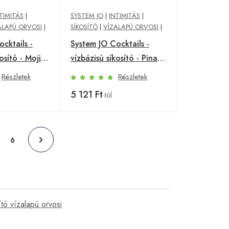
TIMITÁS
|
SYSTEM JO
|
INTIMITÁS
|
ALAPÚ ORVOSI
|
SÍKOSÍTÓ
|
VÍZALAPÚ ORVOSI
|
cktails -
System JO Cocktails -
osító - Mojito
vízbázisú síkosító - Pina
Colada (60ml)
Részletek
Részletek
5 121 Ft
-tól
6
ító vízalapú orvosi