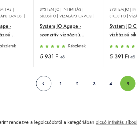
IMITÁS
|
SYSTEM JO
|
INTIMITÁS
|
SYSTEM JO
|
IN
LAPÚ ORVOSI
|
SÍKOSÍTÓ
|
VÍZALAPÚ ORVOSI
|
SÍKOSÍTÓ
|
VÍZ
ape -
System JO Agape -
System JO Co
ázisú
szenzitív vízbázisú
vízbázisú sík
l)
síkosító (60 ml)
(60ml)
Részletek
Részletek
5 931 Ft
5 391 Ft
-tól
-tól
1
2
3
4
5
erint rendezve a legolcsóbbtól a kategóriában
olcsó intimitás síkos