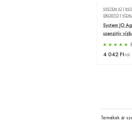
SYSTEM JO
|
INT
SÍKOSÍTÓ
|
VÍZA
System JO Ag
szenzitív vízb
síkosító (30 m
4 042 Ft
-tól
Termékek ár sz