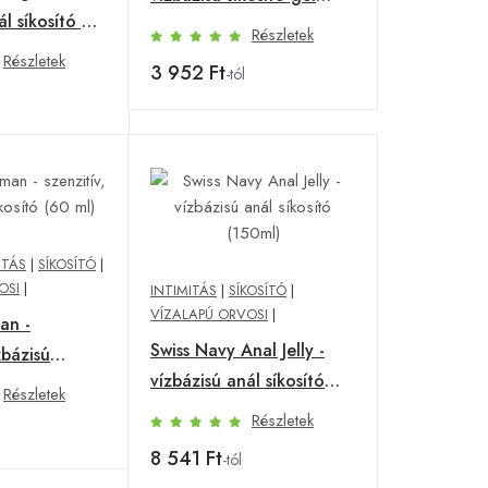
ál síkosító gél
(60ml)
Részletek
Részletek
3 952 Ft
-tól
ITÁS
|
SÍKOSÍTÓ
|
OSI
|
INTIMITÁS
|
SÍKOSÍTÓ
|
VÍZALAPÚ ORVOSI
|
an -
Swiss Navy Anal Jelly -
zbázisú
vízbázisú anál síkosító
ml)
Részletek
(150ml)
Részletek
8 541 Ft
-tól