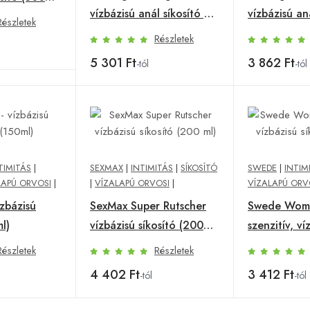
vízbázisú anál síkosító gél
vízbázisú an
Részletek
(150ml)
(60ml)
Részletek
5 301 Ft
3 862 Ft
-tól
-tól
TIMITÁS
|
SEXMAX
|
INTIMITÁS
|
SÍKOSÍTÓ
SWEDE
|
INTIM
LAPÚ ORVOSI
|
|
VÍZALAPÚ ORVOSI
|
VÍZALAPÚ ORV
ízbázisú
SexMax Super Rutscher
Swede Wom
l)
vízbázisú síkosító (200
szenzitív, ví
ml)
síkosító (60 
Részletek
Részletek
4 402 Ft
3 412 Ft
-tól
-tól