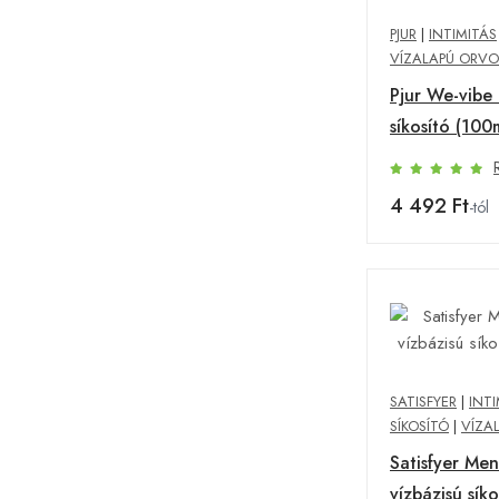
PJUR
|
INTIMITÁS
VÍZALAPÚ ORVO
Pjur We-vibe 
síkosító (100
4 492 Ft
-tól
SATISFYER
|
INT
SÍKOSÍTÓ
|
VÍZA
Satisfyer Men
vízbázisú sík