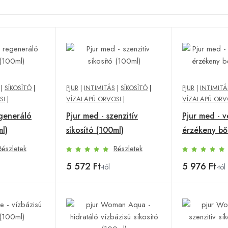
|
SÍKOSÍTÓ
|
PJUR
|
INTIMITÁS
|
SÍKOSÍTÓ
|
PJUR
|
INTIMITÁ
SI
|
VÍZALAPÚ ORVOSI
|
VÍZALAPÚ ORV
egeneráló
Pjur med - szenzitív
Pjur med - v
ml)
síkosító (100ml)
érzékeny bő
Részletek
Részletek
5 572 Ft
5 976 Ft
-tól
-tól