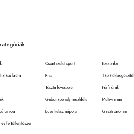
kategóriák
k
Csont izület sport
Ezoterika
hatású krém
Rizs
Táplálékkiegészítő
Tészta levesbetét
Férfi órák
ák
Gabonapehely müzliféle
Multivitamin
pú orvosi
Édes keksz nápolyi
Gasztronómia
ó és fertőtlenítőszer