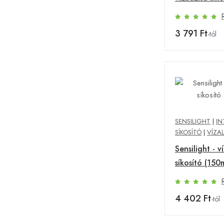
ml)
3 791 Ft
-tól
SENSILIGHT
|
IN
SÍKOSÍTÓ
|
VÍZA
Sensilight - v
síkosító (150m
4 402 Ft
-tól