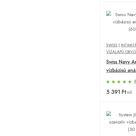
SWISS
|
INTIMIT
VÍZALAPÚ ORVO
Swiss Navy Ana
vízbázisú anál
(60ml)
5 391 Ft
-tól