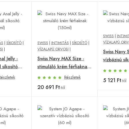
SWISS
|
INTIMI
VÍZALAPÚ ORV
ÁS
|
SÍKOSÍTÓ
|
SWISS
|
INTIMITÁS
|
SÍKOSÍTÓ
|
SI
|
VÍZALAPÚ ORVOSI
|
Swiss Navy S
l Jelly -
Swiss Navy MAX Size -
vízbázisú sí
 síkosító
stimuláló krém férfiaknak
(150ml)
Részletek
Részletek
5 121 Ft
-tól
20 691 Ft
-tól