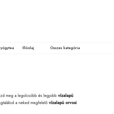
yógytea
Illóolaj
Összes kategória
ézd meg a legolcsóbb és legjobb
vízalapú
megtalálod a neked megfelelő
vízalapú orvosi
.