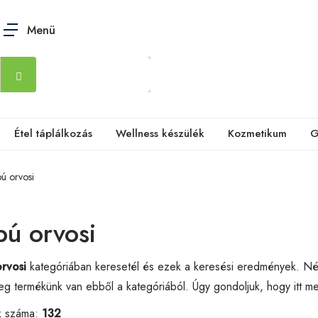
Menü
Étel táplálkozás
Wellness készülék
Kozmetikum
G
pú orvosi
pú orvosi
orvosi
kategóriában keresetél és ezek a keresési eredmények. N
eg termékünk van ebből a kategóriából. Úgy gondoljuk, hogy itt 
k száma:
132