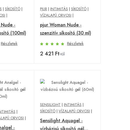
S
|
SÍKOSÍTÓ
|
PJUR
|
INTIMITÁS
|
SÍKOSÍTÓ
|
OSI
|
VÍZALAPÚ ORVOSI
|
 Nude -
pjur Woman Nude -
osító (100ml)
szenzitív síkosító (30 ml)
Részletek
Részletek
2 421 Ft
-tól
SENSILIGHT
|
INTIMITÁS
|
SÍKOSÍTÓ
|
VÍZALAPÚ ORVOSI
|
NTIMITÁS
|
ALAPÚ ORVOSI
|
Sensilight Aquagel -
nalgel -
vízbázisú síkosító gél