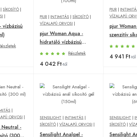
|
SÍKOSÍTÓ
|
PJUR
|
INTIMITÁ
SI
|
VÍZALAPÚ ORV
PJUR
|
INTIMITÁS
|
SÍKOSÍTÓ
|
VÍZALAPÚ ORVOSI
|
- vízbázisú
pjur Woman
pjur Woman Aqua -
ml)
szenzitív sík
hidratáló vízbázisú
Részletek
síkosító (100ml)
Részletek
4 941 Ft
-tól
4 042 Ft
-tól
IMITÁS
|
LAPÚ ORVOSI
|
SENSILIGHT
|
INTIMITÁS
|
SENSILIGHT
|
I
SÍKOSÍTÓ
|
VÍZALAPÚ ORVOSI
|
SÍKOSÍTÓ
|
VÍZ
 Neutral -
Sensilight Analgel -
Sensilight A
osító (300