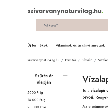
szivarvanynaturvilag.hu
.
Új termékek
Vitaminok és ásványi anyagok
szivarvanynaturvilag.hu
Intimitás
Síkosító
Vízala
Szűrés ár
Vízala
alapján
Te a
vízalapú 
5000 Ft-ig
orvosi
. Renget
10 000 Ft-ig
Az eredménye
20 000 Ft-ig