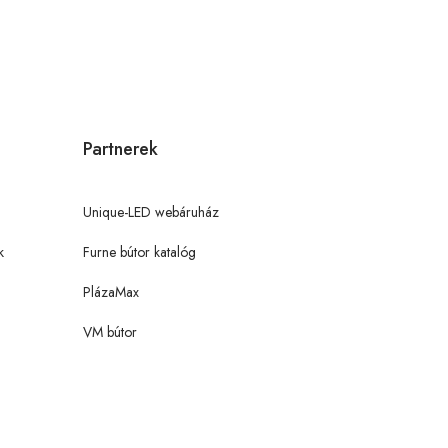
Partnerek
Unique-LED webáruház
k
Furne bútor katalóg
PlázaMax
VM bútor