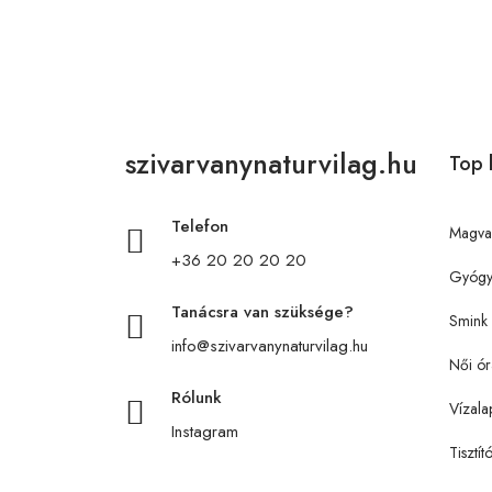
szivarvanynaturvilag.hu
Top 
Telefon
Magva
+36 20 20 20 20
Gyógy
Tanácsra van szüksége?
Smink
info@szivarvanynaturvilag.hu
Női ór
Rólunk
Vízala
Instagram
Tisztít