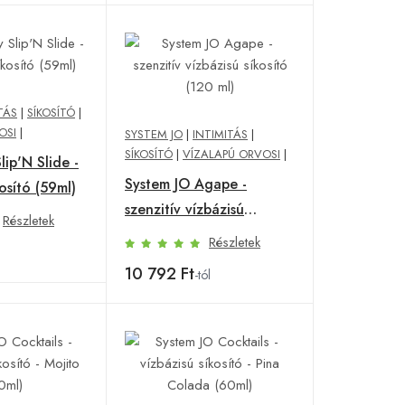
TÁS
|
SÍKOSÍTÓ
|
OSI
|
SYSTEM JO
|
INTIMITÁS
|
SÍKOSÍTÓ
|
VÍZALAPÚ ORVOSI
|
lip'N Slide -
System JO Agape -
kosító (59ml)
szenzitív vízbázisú
Részletek
síkosító (120 ml)
Részletek
10 792 Ft
-tól