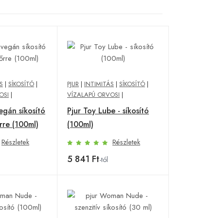
S
|
SÍKOSÍTÓ
|
PJUR
|
INTIMITÁS
|
SÍKOSÍTÓ
|
OSI
|
VÍZALAPÚ ORVOSI
|
egán síkosító
Pjur Toy Lube - síkosító
rre (100ml)
(100ml)
Részletek
Részletek
5 841 Ft
-tól