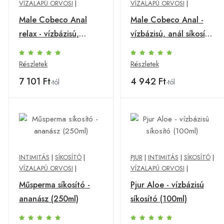
VÍZALAPÚ ORVOSI
|
VÍZALAPÚ ORVOSI
|
Male Cobeco Anal
Male Cobeco Anal -
relax - vízbázisú,
vízbázisú, anál síkosító
nyugtató anál síkosító
férfiaknak(150ml)
(250ml)
Részletek
Részletek
7 101 Ft
4 942 Ft
-tól
-tól
INTIMITÁS
|
SÍKOSÍTÓ
|
PJUR
|
INTIMITÁS
|
SÍKOSÍTÓ
|
VÍZALAPÚ ORVOSI
|
VÍZALAPÚ ORVOSI
|
Műsperma síkosító -
Pjur Aloe - vízbázisú
ananász (250ml)
síkosító (100ml)