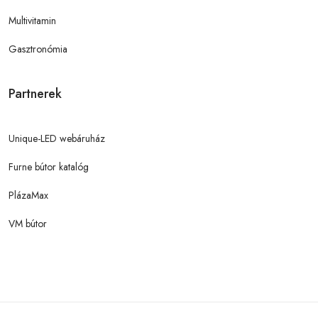
Multivitamin
Gasztronómia
Partnerek
Unique-LED webáruház
Furne bútor katalóg
PlázaMax
VM bútor