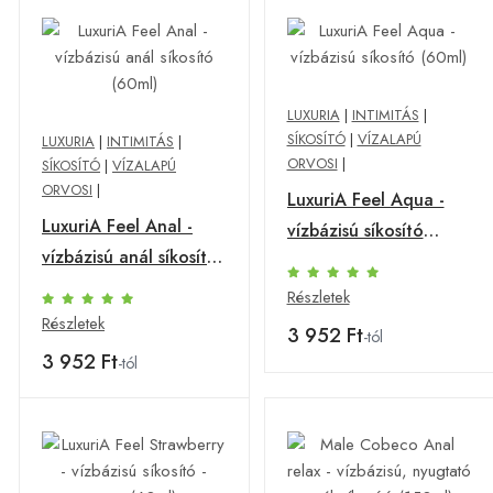
LUXURIA
|
INTIMITÁS
|
SÍKOSÍTÓ
|
VÍZALAPÚ
LUXURIA
|
INTIMITÁS
|
ORVOSI
|
SÍKOSÍTÓ
|
VÍZALAPÚ
ORVOSI
|
LuxuriA Feel Aqua -
LuxuriA Feel Anal -
vízbázisú síkosító
vízbázisú anál síkosító
(60ml)
(60ml)
Részletek
Részletek
3 952 Ft
-tól
3 952 Ft
-tól