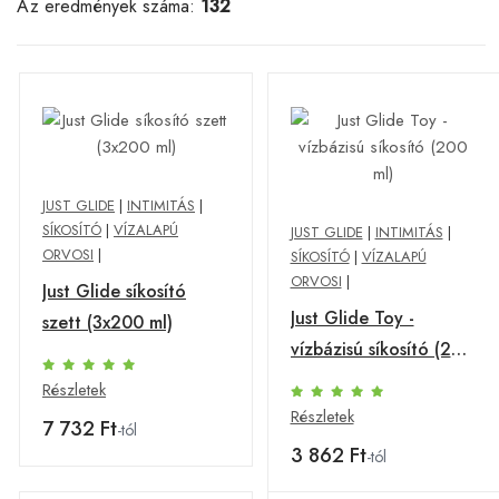
Az eredmények száma:
132
JUST GLIDE
|
INTIMITÁS
|
SÍKOSÍTÓ
|
VÍZALAPÚ
JUST GLIDE
|
INTIMITÁS
|
ORVOSI
|
SÍKOSÍTÓ
|
VÍZALAPÚ
ORVOSI
|
Just Glide síkosító
Just Glide Toy -
szett (3x200 ml)
vízbázisú síkosító (200
ml)
Részletek
Részletek
7 732 Ft
-tól
3 862 Ft
-tól