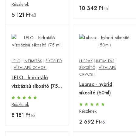
Részletek
10 342 Ft
-tól
5 121 Ft
-tól
LELO
|
INTIMITÁS
|
SÍKOSÍTÓ
LUBRAX
|
INTIMITÁS
|
|
VÍZALAPÚ ORVOSI
|
SÍKOSÍTÓ
|
VÍZALAPÚ
ORVOSI
|
LELO - hidratáló
Lubrax - hybrid
vízbázisú síkosító (75
síkosító (50ml)
ml)
Részletek
Részletek
8 181 Ft
-tól
2 692 Ft
-tól