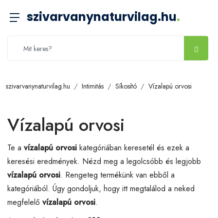
szivarvanynaturvilag.hu
.
szivarvanynaturvilag.hu
Intimitás
Síkosító
Vízalapú orvosi
Vízalapú orvosi
Te a
vízalapú orvosi
kategóriában keresetél és ezek a
keresési eredmények. Nézd meg a legolcsóbb és legjobb
vízalapú orvosi
. Rengeteg termékünk van ebből a
kategóriából. Úgy gondoljuk, hogy itt megtalálod a neked
megfelelő
vízalapú orvosi
.