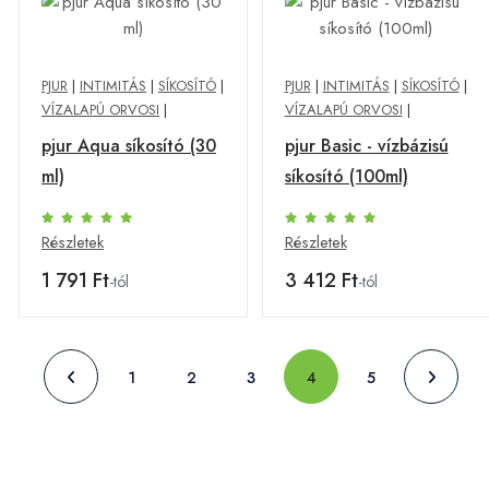
PJUR
|
INTIMITÁS
|
SÍKOSÍTÓ
|
PJUR
|
INTIMITÁS
|
SÍKOSÍTÓ
|
VÍZALAPÚ ORVOSI
|
VÍZALAPÚ ORVOSI
|
pjur Aqua síkosító (30
pjur Basic - vízbázisú
ml)
síkosító (100ml)
Részletek
Részletek
1 791 Ft
3 412 Ft
-tól
-tól
1
2
3
4
5