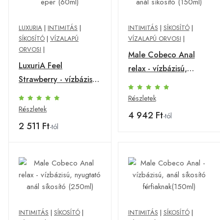
LUXURIA
|
INTIMITÁS
|
INTIMITÁS
|
SÍKOSÍTÓ
|
SÍKOSÍTÓ
|
VÍZALAPÚ
VÍZALAPÚ ORVOSI
|
ORVOSI
|
Male Cobeco Anal
LuxuriA Feel
relax - vízbázisú,
Strawberry - vízbázisú
nyugtató anál síkosító
síkosító - eper (60ml)
(150ml)
Részletek
Részletek
4 942 Ft
-tól
2 511 Ft
-tól
INTIMITÁS
|
SÍKOSÍTÓ
|
INTIMITÁS
|
SÍKOSÍTÓ
|