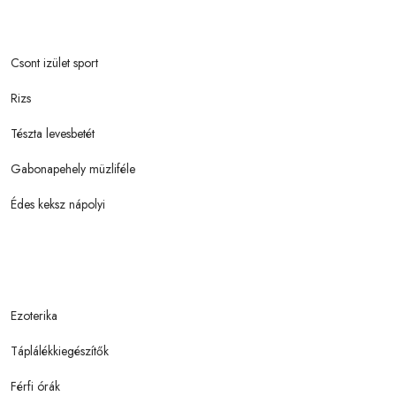
Csont izület sport
Rizs
Tészta levesbetét
Gabonapehely müzliféle
Édes keksz nápolyi
Ezoterika
Táplálékkiegészítők
Férfi órák