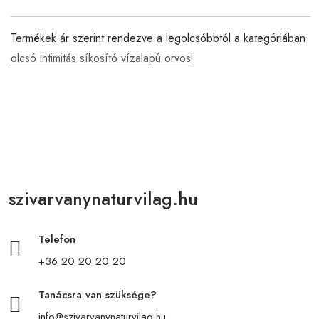
Termékek ár szerint rendezve a legolcsóbbtól a kategóriában
olcsó intimitás síkosító vízalapú orvosi
szivarvanynaturvilag.hu
Telefon
+36 20 20 20 20
Tanácsra van szüksége?
info@szivarvanynaturvilag.hu