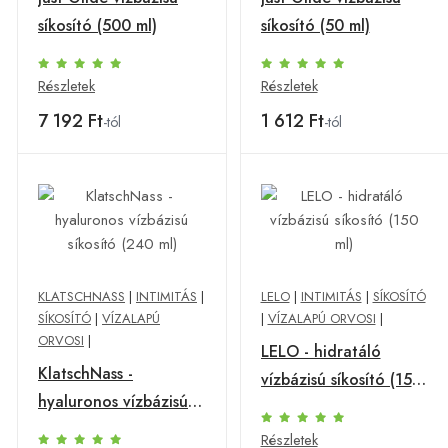
síkosító (500 ml)
síkosító (50 ml)
Részletek
Részletek
7 192 Ft
1 612 Ft
-tól
-tól
KLATSCHNASS
|
INTIMITÁS
|
LELO
|
INTIMITÁS
|
SÍKOSÍTÓ
SÍKOSÍTÓ
|
VÍZALAPÚ
|
VÍZALAPÚ ORVOSI
|
ORVOSI
|
LELO - hidratáló
KlatschNass -
vízbázisú síkosító (150
hyaluronos vízbázisú
ml)
síkosító (240 ml)
Részletek