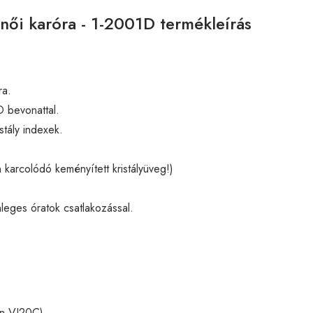
 női karóra - 1-2001D termékleírás
ra.
 bevonattal.
stály indexek.
karcolódó keményített kristályüveg!)
leges óratok csatlakozással.
on VJ20C)