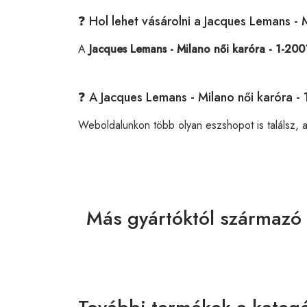
❓ Hol lehet vásárolni a Jacques Lemans -
A
Jacques Lemans - Milano női karóra - 1-20
❓ A Jacques Lemans - Milano női karóra -
Weboldalunkon több olyan eszshopot is találsz, 
Más gyártóktól származó