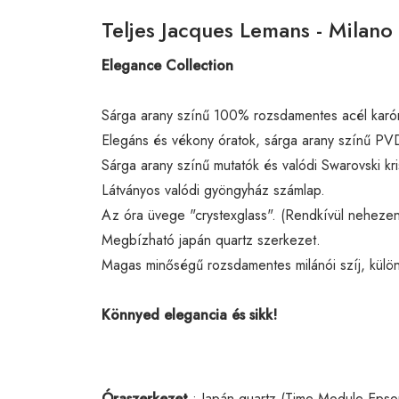
Teljes Jacques Lemans - Milano
Elegance Collection
Sárga arany színű 100% rozsdamentes acél karó
Elegáns és vékony óratok, sárga arany színű PVD
Sárga arany színű mutatók és valódi Swarovski kri
Látványos valódi gyöngyház számlap.
Az óra üvege "crystexglass". (Rendkívül nehezen 
Megbízható japán quartz szerkezet.
Magas minőségű rozsdamentes milánói szíj, külön
Könnyed elegancia és sikk!
Óraszerkezet
: Japán quartz (Time Module Eps