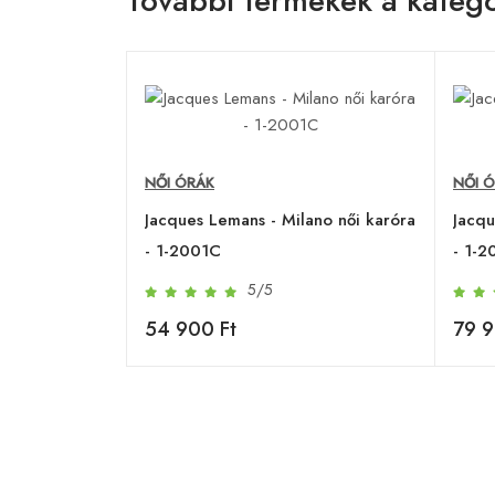
További termékek a kategó
NŐI ÓRÁK
NŐI 
Jacques Lemans - Milano női karóra
Jacqu
- 1-2001C
- 1-
5/5
54 900 Ft
79 9