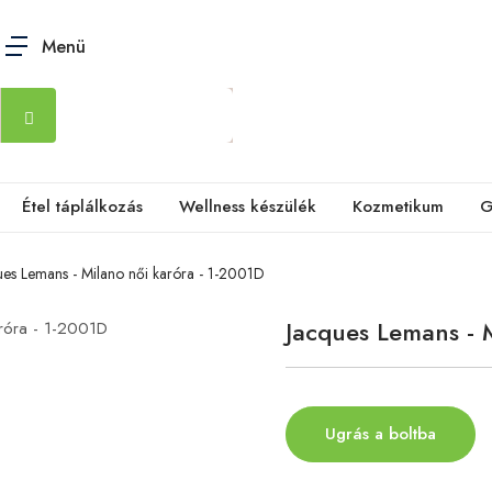
Menü
Étel táplálkozás
Wellness készülék
Kozmetikum
G
ues Lemans - Milano női karóra - 1-2001D
Jacques Lemans - 
Ugrás a boltba