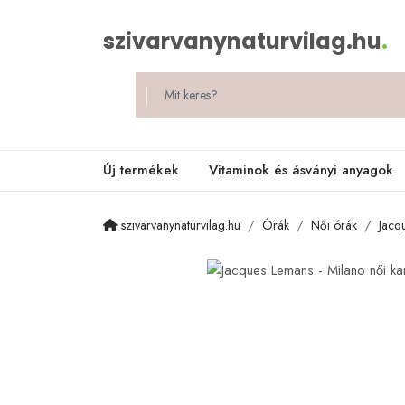
szivarvanynaturvilag.hu
.
Új termékek
Vitaminok és ásványi anyagok
szivarvanynaturvilag.hu
Órák
Női órák
Jacq