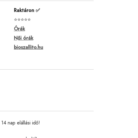
Raktáron ✅
⭐⭐⭐⭐⭐
Órák
Női órák
bioszallito.hu
14 nap elállási idő!