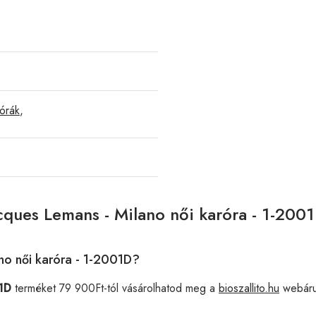
órák
,
cques Lemans - Milano női karóra - 1-200
no női karóra - 1-2001D?
01D
terméket 79 900Ft-tól vásárolhatod meg a
bioszallito.hu
webáru