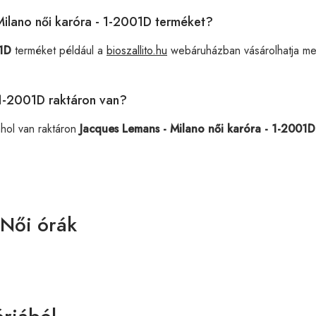
 Milano női karóra - 1-2001D terméket?
01D
terméket például a
bioszallito.hu
webáruházban vásárolhatja me
 1-2001D raktáron van?
ahol van raktáron
Jacques Lemans - Milano női karóra - 1-2001D
 Női órák