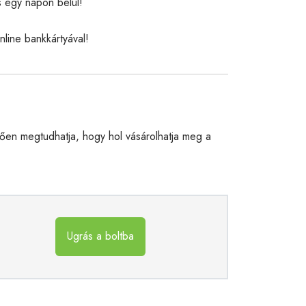
s egy napon belül!
nline bankkártyával!
en megtudhatja, hogy hol vásárolhatja meg a
Ugrás a boltba