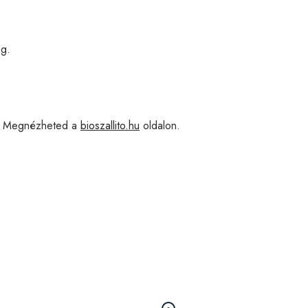
g.
Megnézheted a
bioszallito.hu
oldalon.