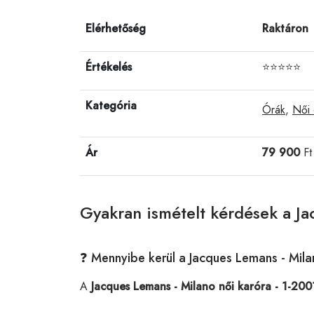
Elérhetőség
Raktáron
Értékelés
⭐⭐⭐⭐⭐
Kategória
Órák
,
Női 
Ár
79 900
Ft
Gyakran ismételt kérdések a Ja
❓ Mennyibe kerül a Jacques Lemans - Mila
A
Jacques Lemans - Milano női karóra - 1-20