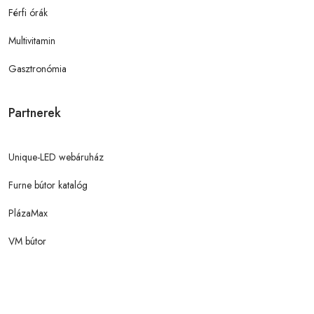
Férfi órák
Multivitamin
Gasztronómia
Partnerek
Unique-LED webáruház
Furne bútor katalóg
PlázaMax
VM bútor