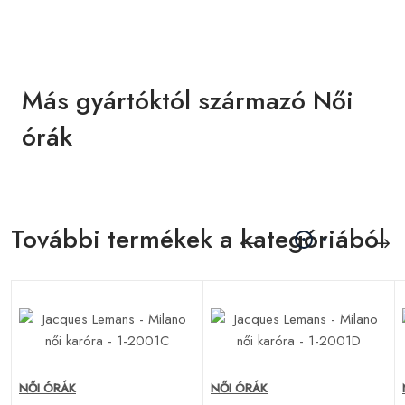
Más gyártóktól származó Női
órák
További termékek a kategóriából
NŐI ÓRÁK
NŐI ÓRÁK