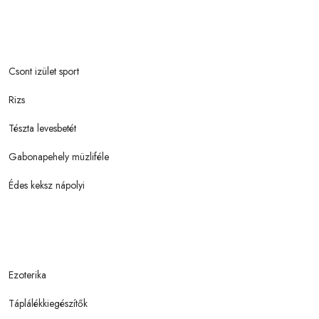
Csont izület sport
Rizs
Tészta levesbetét
Gabonapehely müzliféle
Édes keksz nápolyi
Ezoterika
Táplálékkiegészítők