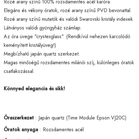
Rozé arany színű 100% rozsdamentes acél karóra.
Elegáns és vékony óratok, rozé arany színű PVD bevonattal.
Rozé arany színű mutatók és valódi Swarovski kristály indexek.
Látványos valódi gyöngyház számlap.
Az óra üvege "crystexglass". (Rendkívül nehezen karcolódó
keményített kristályüveg!)
Megbízható japán quartz szerkezet.
Magas minőségű rozsdamentes milánói szíj, különleges óratok
csatlakozással.
Könnyed elegancia és sikk!
Óraszerkezet
: Japán quartz (Time Module Epson VJ20C)
Óratok anyaga
: Rozsdamentes acél