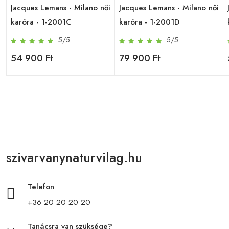
i
Jacques Lemans - Milano női
Jacques Lemans - Milano női
karóra - 1-2001C
karóra - 1-2001D
5/5
5/5
54 900 Ft
79 900 Ft
szivarvanynaturvilag.hu
Telefon
+36 20 20 20 20
Tanácsra van szüksége?