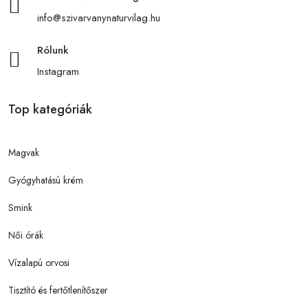
info@szivarvanynaturvilag.hu
Rólunk
Instagram
Top kategóriák
Magvak
Gyógyhatású krém
Smink
Női órák
Vízalapú orvosi
Tisztító és fertőtlenítőszer