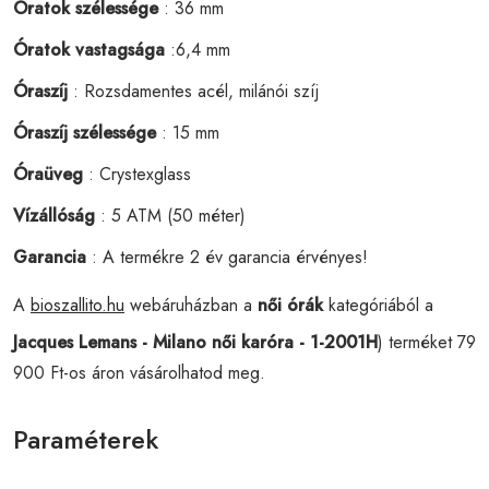
Óratok szélessége
: 36 mm
Óratok vastagsága
:6,4 mm
Óraszíj
: Rozsdamentes acél, milánói szíj
Óraszíj szélessége
: 15 mm
Óraüveg
: Crystexglass
Vízállóság
: 5 ATM (50 méter)
Garancia
: A termékre 2 év garancia érvényes!
A
bioszallito.hu
webáruházban a
női órák
kategóriából a
Jacques Lemans - Milano női karóra - 1-2001H
) terméket 79
900 Ft-os áron vásárolhatod meg.
Paraméterek