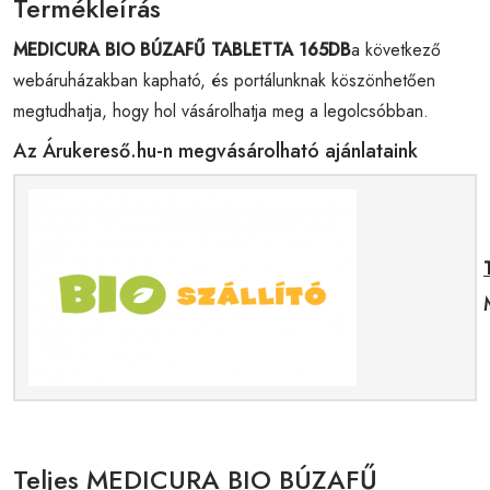
Termékleírás
MEDICURA BIO BÚZAFŰ TABLETTA 165DB
a következő
webáruházakban kapható, és portálunknak köszönhetően
megtudhatja, hogy hol vásárolhatja meg a legolcsóbban.
Az Árukereső.hu-n megvásárolható ajánlataink
Teljes MEDICURA BIO BÚZAFŰ