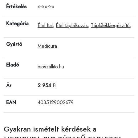
Értékelés
⭐⭐⭐⭐⭐
Kategória
Étel Ital
,
Étel táplálkozás
,
Táplálékkiegészítő
,
Gyártó
Medicura
Eladó
bioszallito.hu
Ár
2 954
Ft
EAN
4035129002679
Gyakran ismételt kérdések a