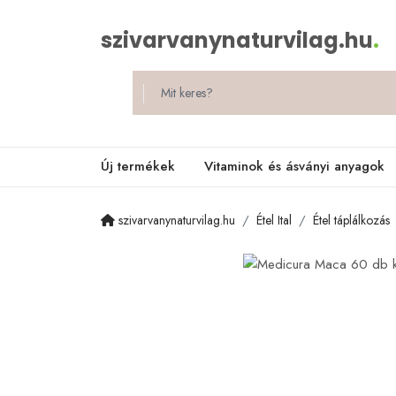
szivarvanynaturvilag.hu
.
Új termékek
Vitaminok és ásványi anyagok
szivarvanynaturvilag.hu
Étel Ital
Étel táplálkozás