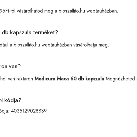
96Ft-tól vásárolhatod meg a
bioszallito.hu
webáruházban.
0 db kapszula terméket?
dául a
bioszallito.hu
webáruházban vásárolhatja meg.
ron van?
ahol van raktáron
Medicura Maca 60 db kapszula
Megnézheted
N kódja?
ódja:
4035129028839