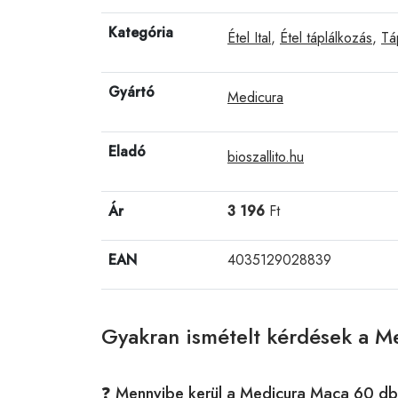
Kategória
Étel Ital
,
Étel táplálkozás
,
Tá
Gyártó
Medicura
Eladó
bioszallito.hu
Ár
3 196
Ft
EAN
4035129028839
Gyakran ismételt kérdések a M
❓ Mennyibe kerül a Medicura Maca 60 db