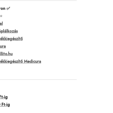
ron ✅
⭐
al
áplálkozás
ékkiegészítő
ura
llito.hu
lékkiegészítő Medicura
t-ig
 Ft-ig