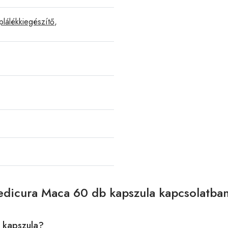
plálékkiegészítő
,
edicura Maca 60 db kapszula kapcsolatba
 kapszula?