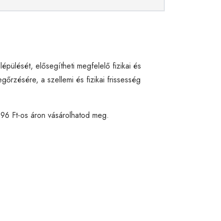
ülését, elősegítheti megfelelő fizikai és
egőrzésére, a szellemi és fizikai frissesség
196 Ft-os áron vásárolhatod meg.