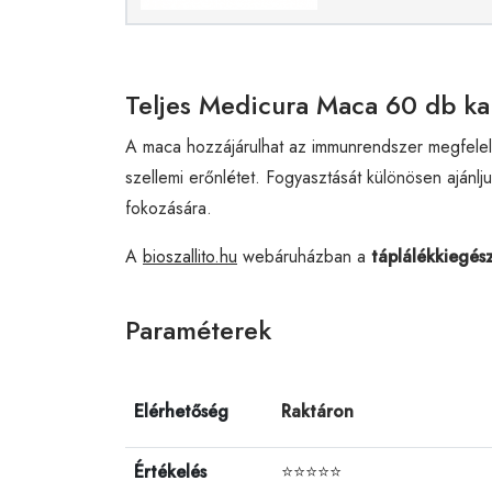
Teljes Medicura Maca 60 db ka
A maca hozzájárulhat az immunrendszer megfelelő
szellemi erőnlétet. Fogyasztását különösen ajánlju
fokozására.
A
bioszallito.hu
webáruházban a
táplálékkiegész
Paraméterek
Elérhetőség
Raktáron
Értékelés
⭐⭐⭐⭐⭐