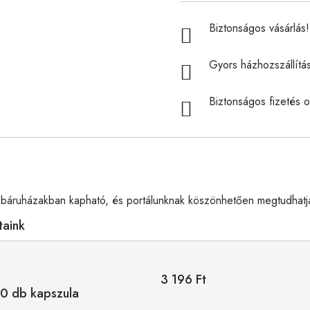
Biztonságos vásárlás! 
Gyors házhozszállítá
Biztonságos fizetés o
báruházakban kapható, és portálunknak köszönhetően megtudhatja
taink
3 196 Ft
0 db kapszula