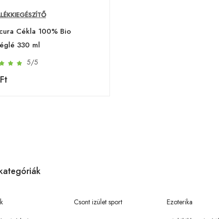
LÉKKIEGÉSZÍTŐ
cura Cékla 100% Bio
églé 330 ml
5/5
Ft
kategóriák
k
Csont izület sport
Ezoterika