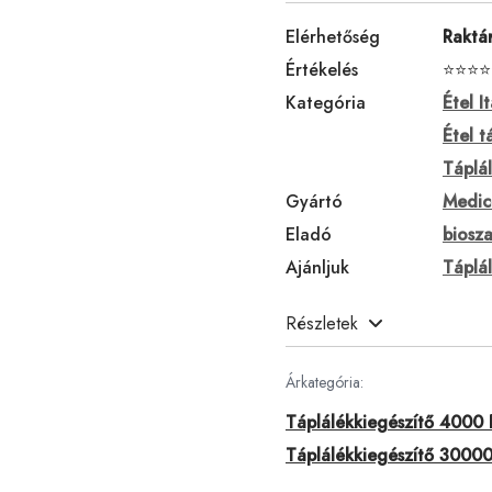
Elérhetőség
Raktá
Értékelés
⭐⭐⭐⭐
Kategória
Étel It
Étel t
Táplál
Gyártó
Medic
Eladó
biosza
Ajánljuk
Táplá
Részletek
Árkategória:
Táplálékkiegészítő 4000 F
Táplálékkiegészítő 30000