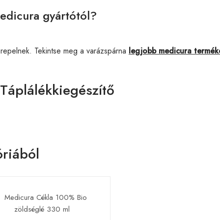
edicura gyártótól?
erepelnek. Tekintse meg a varázspárna
legjobb medicura termék
Táplálékkiegészítő
riából