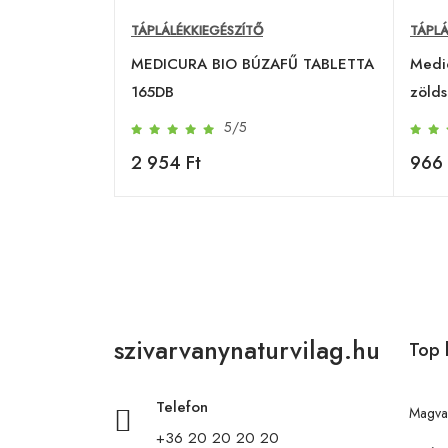
TÁPLÁLÉKKIEGÉSZÍTŐ
TÁPLÁ
MEDICURA BIO BÚZAFŰ TABLETTA
Medi
165DB
zölds
5/5
2 954 Ft
966 
szivarvanynaturvilag.hu
Top 
Telefon
Magva
+36 20 20 20 20