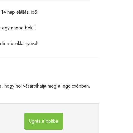
14 nap elállási idő!
s egy napon belül!
nline bankkártyával!
, hogy hol vásárolhatja meg a legolcsóbban.
Ugrás a boltba