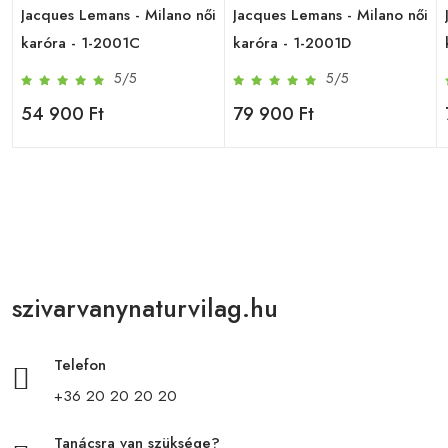
i
Jacques Lemans - Milano női
Jacques Lemans - Milano női
karóra - 1-2001C
karóra - 1-2001D
5/5
5/5
54 900 Ft
79 900 Ft
szivarvanynaturvilag.hu
Telefon
+36 20 20 20 20
Tanácsra van szüksége?