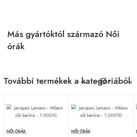
Más gyártóktól származó Női
órák
További termékek a kategóriából
NŐI ÓRÁK
NŐI ÓRÁK