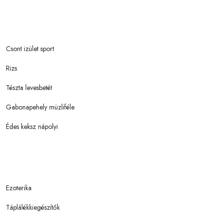
Csont izület sport
Rizs
Tészta levesbetét
Gabonapehely müzliféle
Édes keksz nápolyi
Ezoterika
Táplálékkiegészítők