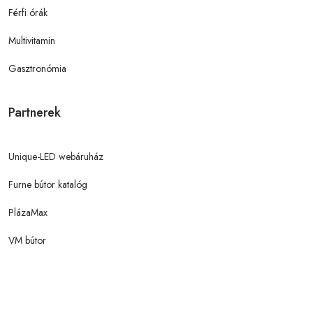
Férfi órák
Multivitamin
Gasztronómia
Partnerek
Unique-LED webáruház
Furne bútor katalóg
PlázaMax
VM bútor