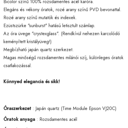
Bicolor színű 100% rozsdamentes acél karóra.
Elegáns és vékony óratok, rozé arany színű PVD bevonattal.
Rozé arany színű mutatók és indexek.
Ezüstszürke "sunburst" hatású letisztult számlap.
Az óra üvege "crystexglass". (Rendkívül nehezen karcolódó
keményített kristályüveg!)
Megbízható japán quartz szerkezet.
Magas minőségű rozsdamentes milánói szíj, különleges óratok
csatlakozással.
Könnyed elegancia és sikk!
Óraszerkezet
: Japán quartz (Time Module Epson VJ20C)
Óratok anyaga
: Rozsdamentes acél