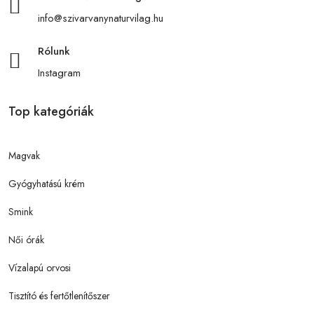
info@szivarvanynaturvilag.hu
Rólunk
Instagram
Top kategóriák
Magvak
Gyógyhatású krém
Smink
Női órák
Vízalapú orvosi
Tisztító és fertőtlenítőszer