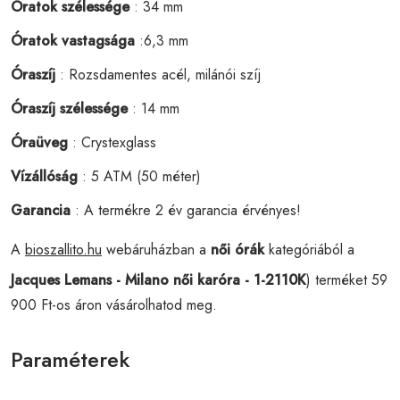
Óratok szélessége
: 34 mm
Óratok vastagsága
:6,3 mm
Óraszíj
: Rozsdamentes acél, milánói szíj
Óraszíj szélessége
: 14 mm
Óraüveg
: Crystexglass
Vízállóság
: 5 ATM (50 méter)
Garancia
: A termékre 2 év garancia érvényes!
A
bioszallito.hu
webáruházban a
női órák
kategóriából a
Jacques Lemans - Milano női karóra - 1-2110K
) terméket 59
900 Ft-os áron vásárolhatod meg.
Paraméterek